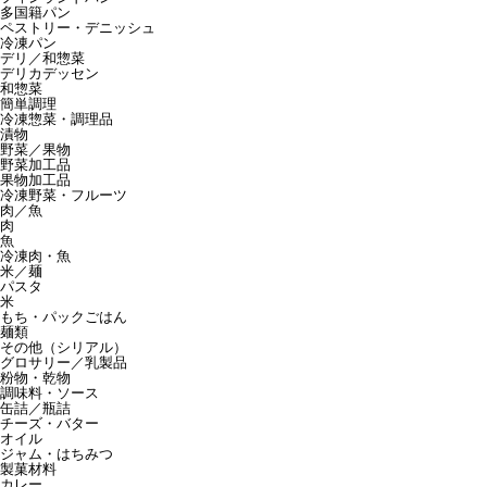
多国籍パン
ペストリー・デニッシュ
冷凍パン
デリ／和惣菜
デリカデッセン
和惣菜
簡単調理
冷凍惣菜・調理品
漬物
野菜／果物
野菜加工品
果物加工品
冷凍野菜・フルーツ
肉／魚
肉
魚
冷凍肉・魚
米／麺
パスタ
米
もち・パックごはん
麺類
その他（シリアル）
グロサリー／乳製品
粉物・乾物
調味料・ソース
缶詰／瓶詰
チーズ・バター
オイル
ジャム・はちみつ
製菓材料
カレー