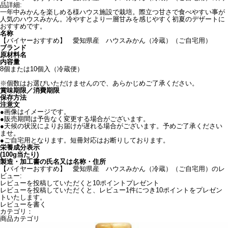
品詳細:
一年中みかんを楽しめる様ハウス施設で栽培。際立つ甘さで食べやすい事が
人気のハウスみかん。冷やすとより一層甘みを感じやすく初夏のデザートに
おすすめです。
名称
【バイヤーおすすめ】 愛知県産 ハウスみかん（冷蔵）（ご自宅用）
ブランド
原材料名
内容量
8個または10個入（冷蔵便）
※個数はお選びいただけませんので、あらかじめご了承ください。
賞味期限／消費期限
保存方法
注意文
●画像はイメージです。
●販売期間は予告なく変更する場合がございます。
●天候の状況によりお届けが遅れる場合がございます。予めご了承ください
ませ。
●ご自宅用となります。短冊対応はお断りしております。
栄養成分表示
(100g当たり)
製造・加工書の氏名又は名称・住所
【バイヤーおすすめ】 愛知県産 ハウスみかん（冷蔵）（ご自宅用）のレ
ビュー:
レビューを投稿していただくと10ポイントプレゼント
レビューを投稿していただくと、レビュー1件につき10ポイントをプレゼン
トいたします。
レビューを書く
カテゴリ：
商品カテゴリ