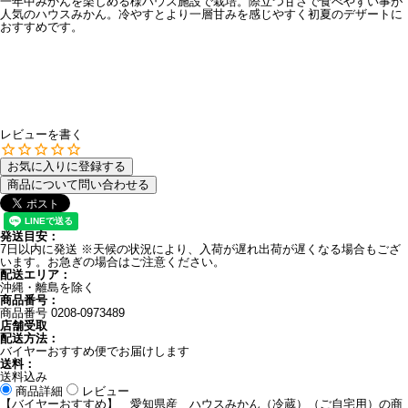
一年中みかんを楽しめる様ハウス施設で栽培。際立つ甘さで食べやすい事が
人気のハウスみかん。冷やすとより一層甘みを感じやすく初夏のデザートに
おすすめです。
レビューを書く
お気に入りに登録する
商品について問い合わせる
発送目安：
7日以内に発送 ※天候の状況により、入荷が遅れ出荷が遅くなる場合もござ
います。お急ぎの場合はご注意ください。
配送エリア：
沖縄・離島を除く
商品番号：
商品番号
0208-0973489
店舗受取
配送方法：
バイヤーおすすめ便でお届けします
送料：
送料込み
商品詳細
レビュー
【バイヤーおすすめ】 愛知県産 ハウスみかん（冷蔵）（ご自宅用）の商