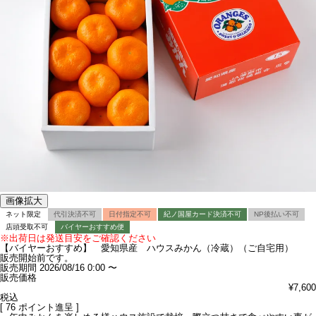
画像拡大
ネット限定
代引決済不可
日付指定不可
紀ノ国屋カード決済不可
NP後払い不可
店頭受取不可
バイヤーおすすめ便
※出荷日は発送目安をご確認ください
【バイヤーおすすめ】 愛知県産 ハウスみかん（冷蔵）（ご自宅用）
販売開始前です。
販売期間
2026/08/16 0:00
〜
販売価格
¥
7,600
税込
[
76
ポイント進呈 ]