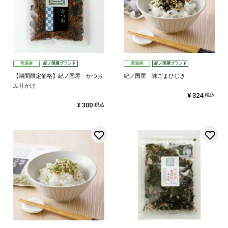
常温便
紀ノ国屋ブランド
常温便
紀ノ国屋ブランド
【期間限定価格】紀ノ国屋 かつお
紀ノ国屋 味ごまひじき
ふりかけ
¥
324
税込
¥
300
税込
お気に入りに登録する