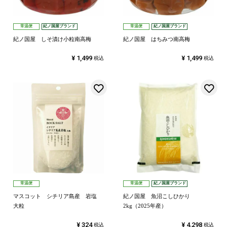
常温便
紀ノ国屋ブランド
常温便
紀ノ国屋ブランド
紀ノ国屋 しそ漬け小粒南高梅
紀ノ国屋 はちみつ南高梅
¥
1,499
¥
1,499
税込
税込
お気に入りに登録する
常温便
常温便
紀ノ国屋ブランド
マスコット シチリア島産 岩塩
紀ノ国屋 魚沼こしひかり
大粒
2kg（2025年産）
¥
324
¥
4,298
税込
税込