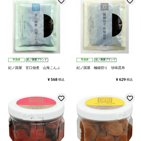
常温便
紀ノ国屋ブランド
常温便
紀ノ国屋ブランド
紀ノ国屋 甘口佃煮 山海こんぶ
紀ノ国屋 極細切り 珍味昆布
¥
568
¥
629
税込
税込
お気に入りに登録する