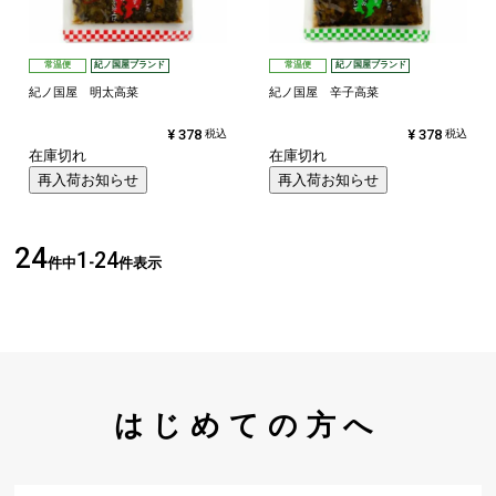
常温便
紀ノ国屋ブランド
常温便
紀ノ国屋ブランド
紀ノ国屋 明太高菜
紀ノ国屋 辛子高菜
¥
378
¥
378
税込
税込
在庫切れ
在庫切れ
再入荷お知らせ
再入荷お知らせ
24
1
24
件中
-
件表示
はじめての方へ