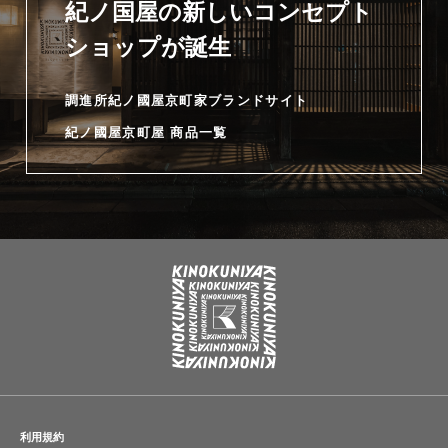
紀ノ国屋の新しいコンセプト
ショップが誕生
調進所紀ノ國屋京町家ブランドサイト
紀ノ國屋京町屋 商品一覧
利用規約