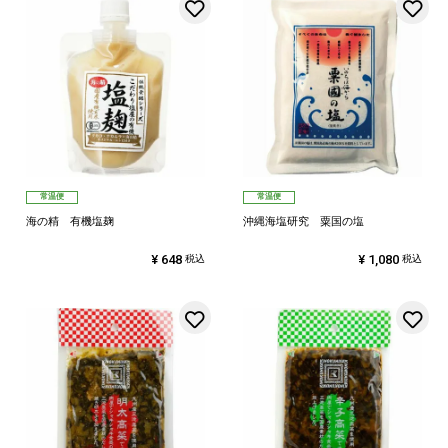
お気に入りに登録する
常温便
常温便
海の精 有機塩麹
沖縄海塩研究 粟国の塩
¥
648
¥
1,080
税込
税込
お気に入りに登録する