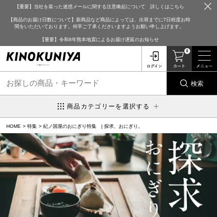
【重要】当社を装った迷惑メールに関する注意喚起について 詳しくはこちら
【商品のお届け日数について】新商品など商品によっては、出荷までに7日程度お時
間をいただいております。何卒ご了承くださいますようお願い申し上げます。
【重要】令和8年熊本地震によるお届け遅延のお知らせ
0
検索
商品カテゴリーを選択する
HOME
特集
紀ノ国屋のおにぎり特集 | 探求、おにぎり。