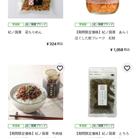
常温便
紀ノ国屋ブランド
常温便
紀ノ国屋ブランド
紀ノ国屋 花ちりめん
【期間限定価格】紀ノ国屋 あらく
ほぐした鮭フレーク 紅鮭
¥
324
税込
¥
1,058
税込
お気に入りに登録する
常温便
紀ノ国屋ブランド
常温便
紀ノ国屋ブランド
【期間限定価格】紀ノ国屋 牛肉佃
【期間限定価格】紀ノ国屋 とろろ