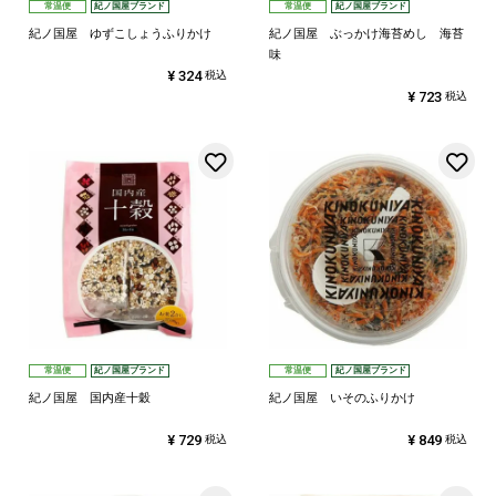
常温便
紀ノ国屋ブランド
常温便
紀ノ国屋ブランド
紀ノ国屋 ゆずこしょうふりかけ
紀ノ国屋 ぶっかけ海苔めし 海苔
味
¥
324
税込
¥
723
税込
お気に入りに登録する
常温便
紀ノ国屋ブランド
常温便
紀ノ国屋ブランド
紀ノ国屋 国内産十穀
紀ノ国屋 いそのふりかけ
¥
729
¥
849
税込
税込