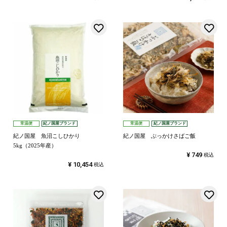
お気に入りに登録する
常温便
紀ノ国屋ブランド
常温便
紀ノ国屋ブランド
紀ノ国屋 魚沼こしひかり
紀ノ国屋 ぶっかけさばご飯
5kg（2025年産）
¥
749
税込
¥
10,454
税込
お気に入りに登録する