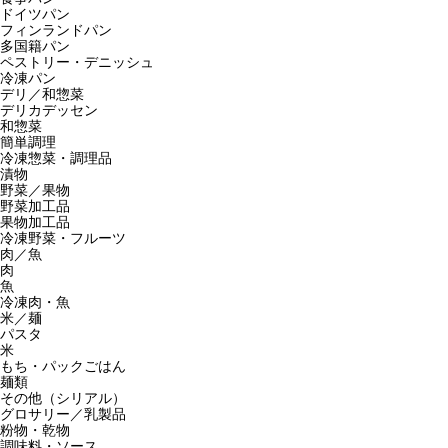
ドイツパン
フィンランドパン
多国籍パン
ペストリー・デニッシュ
冷凍パン
デリ／和惣菜
デリカデッセン
和惣菜
簡単調理
冷凍惣菜・調理品
漬物
野菜／果物
野菜加工品
果物加工品
冷凍野菜・フルーツ
肉／魚
肉
魚
冷凍肉・魚
米／麺
パスタ
米
もち・パックごはん
麺類
その他（シリアル）
グロサリー／乳製品
粉物・乾物
調味料・ソース