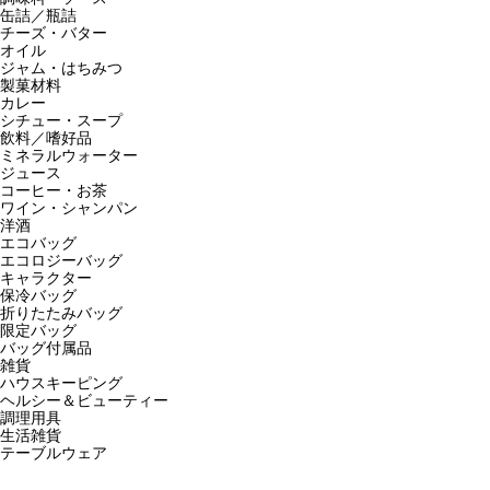
缶詰／瓶詰
チーズ・バター
オイル
ジャム・はちみつ
製菓材料
カレー
シチュー・スープ
飲料／嗜好品
ミネラルウォーター
ジュース
コーヒー・お茶
ワイン・シャンパン
洋酒
エコバッグ
エコロジーバッグ
キャラクター
保冷バッグ
折りたたみバッグ
限定バッグ
バッグ付属品
雑貨
ハウスキーピング
ヘルシー＆ビューティー
調理用具
生活雑貨
テーブルウェア