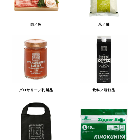
肉／魚
米／麺
グロサリー／乳製品
飲料／嗜好品