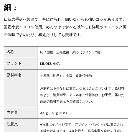
細:
伝統の手延べ製法で丁寧に作られ、細いながらも強いコシがあります。
国産小麦１００％使用。めんつゆで食べる以外にも洋風やエスニック風
の調味で炒めたり、和えたりしても美味です。
名称
紀ノ国屋 三輪素麺 絹心【ポイント2倍】
ブランド
KINOKUNIYA
原材料名
小麦粉（国産）、食塩、食用植物油
原材料は予告なしに変更となる場合がございます。原材料
および、消費期限、アレルギー情報等は、お手元に届いた
商品の原材料表示をご確認ください。
内容量
300ｇ（50ｇ×6束）
注意文
●写真はイメージです。デザイン・パッケージは変更され
る場合があります。●直射日光・高温多湿を避けて保存し