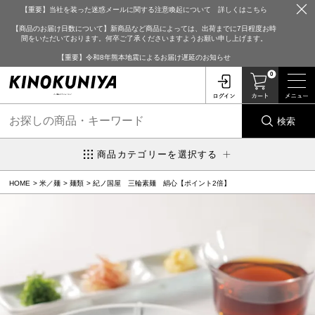
【重要】当社を装った迷惑メールに関する注意喚起について 詳しくはこちら
【商品のお届け日数について】新商品など商品によっては、出荷までに7日程度お時
間をいただいております。何卒ご了承くださいますようお願い申し上げます。
【重要】令和8年熊本地震によるお届け遅延のお知らせ
0
検索
商品カテゴリーを選択する
HOME
米／麺
麺類
紀ノ国屋 三輪素麺 絹心【ポイント2倍】