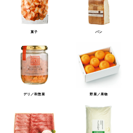
菓子
パン
デリ／和惣菜
野菜／果物