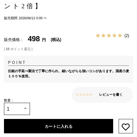
ント2倍】
販売期間
2026/06/12 0:00
〜
2
498
販売価格
税込
[
10
ポイント還元 ]
伝統の手延べ製法で丁寧に作られ、細いながらも強いコシがあります。国産小麦
１００％使用。
レビューを書く
カートに入れる
お気