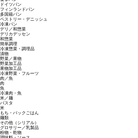
ドイツパン
フィンランドパン
多国籍パン
ペストリー・デニッシュ
冷凍パン
デリ／和惣菜
デリカデッセン
和惣菜
簡単調理
冷凍惣菜・調理品
漬物
野菜／果物
野菜加工品
果物加工品
冷凍野菜・フルーツ
肉／魚
肉
魚
冷凍肉・魚
米／麺
パスタ
米
もち・パックごはん
麺類
その他（シリアル）
グロサリー／乳製品
粉物・乾物
調味料・ソース