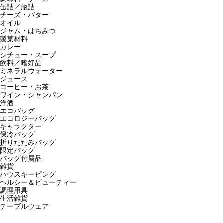
缶詰／瓶詰
チーズ・バター
オイル
ジャム・はちみつ
製菓材料
カレー
シチュー・スープ
飲料／嗜好品
ミネラルウォーター
ジュース
コーヒー・お茶
ワイン・シャンパン
洋酒
エコバッグ
エコロジーバッグ
キャラクター
保冷バッグ
折りたたみバッグ
限定バッグ
バッグ付属品
雑貨
ハウスキーピング
ヘルシー＆ビューティー
調理用具
生活雑貨
テーブルウェア