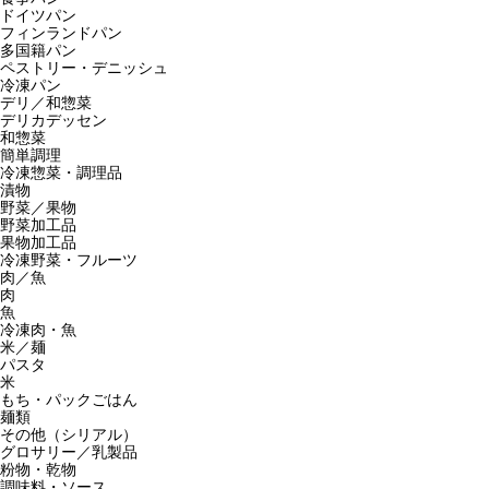
ドイツパン
フィンランドパン
多国籍パン
ペストリー・デニッシュ
冷凍パン
デリ／和惣菜
デリカデッセン
和惣菜
簡単調理
冷凍惣菜・調理品
漬物
野菜／果物
野菜加工品
果物加工品
冷凍野菜・フルーツ
肉／魚
肉
魚
冷凍肉・魚
米／麺
パスタ
米
もち・パックごはん
麺類
その他（シリアル）
グロサリー／乳製品
粉物・乾物
調味料・ソース