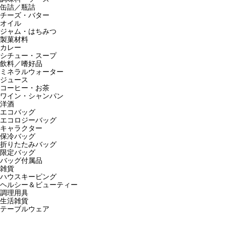
缶詰／瓶詰
チーズ・バター
オイル
ジャム・はちみつ
製菓材料
カレー
シチュー・スープ
飲料／嗜好品
ミネラルウォーター
ジュース
コーヒー・お茶
ワイン・シャンパン
洋酒
エコバッグ
エコロジーバッグ
キャラクター
保冷バッグ
折りたたみバッグ
限定バッグ
バッグ付属品
雑貨
ハウスキーピング
ヘルシー＆ビューティー
調理用具
生活雑貨
テーブルウェア