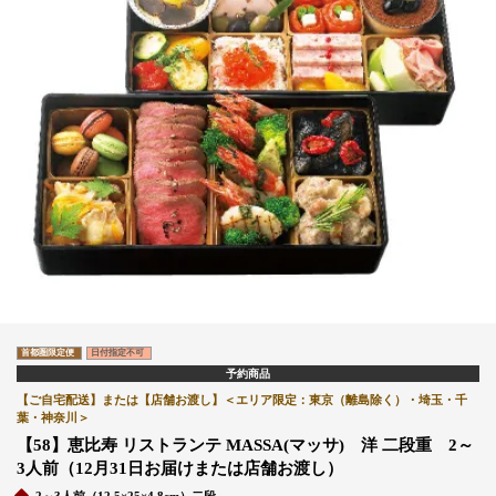
首都圏限定便
日付指定不可
予約商品
【ご自宅配送】または【店舗お渡し】＜エリア限定：東京（離島除く）・埼玉・千
葉・神奈川＞
【58】恵比寿 リストランテ MASSA(マッサ) 洋 二段重 2～
3人前（12月31日お届けまたは店舗お渡し）