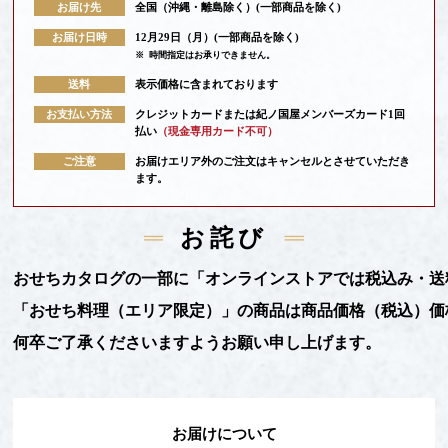
お届け先
全国（沖縄・離島除く）(一部商品を除く)
お届け日時
12月29日（月）(一部商品を除く)
※
時間指定はお承りできません。
送料
表示価格に含まれております
お支払い方法
クレジットカードまたは紀ノ国屋メンバーズカード1回
払い
（現金専用カード不可）
ご注意
お届けエリア外のご注文はキャンセルとさせていただき
ます。
お詫び
おせちカタログの一部に「オンラインストアでは税込み・送
「おせち料理（エリア限定）」の商品は商品価格（税込）価
何卒ご了承くださいますようお願い申し上げます。
お届けについて