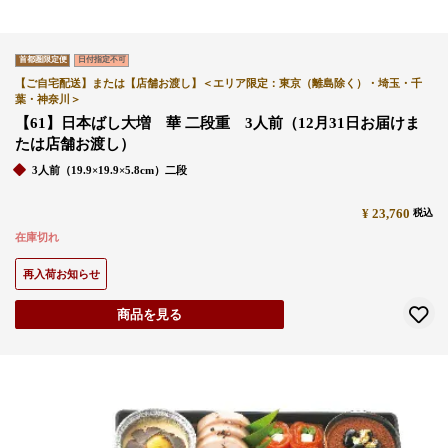
首都圏限定便
日付指定不可
【ご自宅配送】または【店舗お渡し】＜エリア限定：東京（離島除く）・埼玉・千
葉・神奈川＞
【61】日本ばし大増 華 二段重 3人前（12月31日お届けま
たは店舗お渡し）
3人前（19.9×19.9×5.8cm）二段
¥
23,760
税込
在庫切れ
再入荷お知らせ