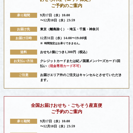
ご予約のご案内
承り期間
9月17日（水）10:00
〜12月10日（水）23:59
お届け先
東京（離島除く）・埼玉・千葉・神奈川
お届け日時
12月31日（水）14:00〜19:00頃
※
時間指定はお承りできません。
送料
おせち1個につき1,300円（税込）
お支払い方法
クレジットカードまたは紀ノ国屋メンバーズカード1回
払い
（現金専用カード不可）
ご注意
お届けエリア外のご注文はキャンセルとさせていただき
ます。
全国お届けおせち・ごちそう産直便
ご予約のご案内
承り期間
9月17日（水）10:00
〜12月10日（水）23:59