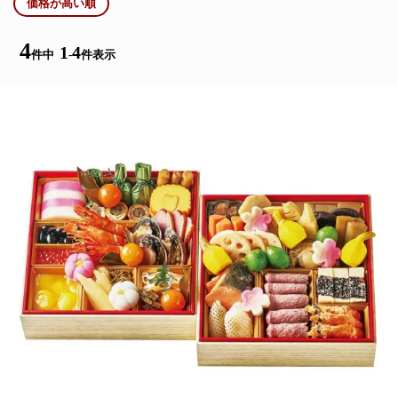
価格が高い順
4
1
4
件中
-
件表示