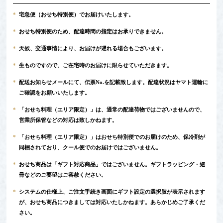
*
宅急便（おせち特別便）でお届けいたします。
*
おせち特別便のため、配達時間の指定はお承りできません。
*
天候、交通事情により、お届けが遅れる場合もございます。
*
生ものですので、ご在宅時のお届けに限らせていただきます。
*
配送お知らせメールにて、伝票No.を記載致します。配達状況はヤマト運輸に
ご確認をお願いいたします。
*
「おせち料理（エリア限定）」は、通常の配達荷物ではございませんので、
営業所保管などの対応は致しかねます。
*
「おせち料理（エリア限定）」はおせち特別便でのお届けのため、保冷剤が
同梱されており、クール便でのお届けではございません。
*
おせち商品は「ギフト対応商品」ではございません。ギフトラッピング・短
冊などのご要望はご容赦ください。
*
システムの仕様上、ご注文手続き画面にギフト設定の選択肢が表示されます
が、おせち商品につきましては対応いたしかねます。あらかじめご了承くだ
さい。