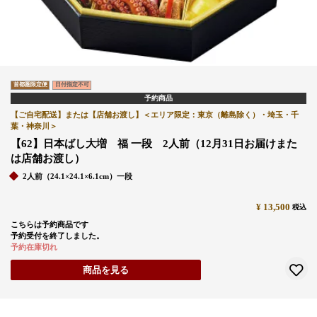
首都圏限定便
日付指定不可
予約商品
【ご自宅配送】または【店舗お渡し】＜エリア限定：東京（離島除く）・埼玉・千
葉・神奈川＞
【62】日本ばし大増 福 一段 2人前（12月31日お届けまた
は店舗お渡し）
2人前（24.1×24.1×6.1cm）一段
¥
13,500
税込
こちらは予約商品です
予約受付を終了しました。
予約在庫切れ