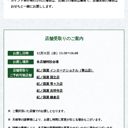
*
ポイント券が発行された場合は、お届けの場合は書留で、店舗受取の場合は
おせちと一緒にお渡しします。
店舗受取りの
ご案内
お渡し日時
12月31日（水）13:30〜16:00
お渡し場所
各店舗特設会場
店舗受取り
紀ノ国屋 インターナショナル（青山店）
ご予約可能店舗
紀ノ国屋 国立店
紀ノ国屋 等々力店
紀ノ国屋 吉祥寺店
紀ノ国屋 鎌倉店
※
ご選択頂いた店舗でのお渡しとなります。
※
天候等の諸事情により、お渡し時間に変更が生じる場合もございます。
※
諸般の事情により、各店舗の営業時間を変更させていただく場合がございます。