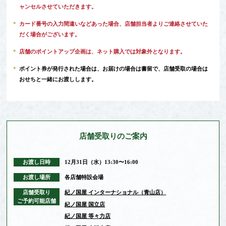
ャンセルさせていただきます。
*
カード番号の入力間違いなどあった場合、店舗担当者よりご連絡させていた
だく場合がございます。
*
店舗のポイントアップ企画は、ネット購入では対象外となります。
*
ポイント券が発行された場合は、お届けの場合は書留で、店舗受取の場合は
おせちと一緒にお渡しします。
店舗受取りの
ご案内
お渡し日時
12月31日（水）13:30〜16:00
お渡し場所
各店舗特設会場
店舗受取り
紀ノ国屋 インターナショナル（青山店）
ご予約可能店舗
紀ノ国屋 国立店
紀ノ国屋 等々力店