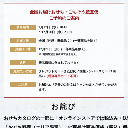
全国お届けおせち・ごちそう産直便
ご予約のご案内
承り期間
9月17日（水）10:00
〜12月10日（水）23:59
お届け先
全国（沖縄・離島除く）(一部商品を除く)
お届け日時
12月29日（月）(一部商品を除く)
※
時間指定はお承りできません。
送料
表示価格に含まれております
お支払い方法
クレジットカードまたは紀ノ国屋メンバーズカード1回
払い
（現金専用カード不可）
ご注意
お届けエリア外のご注文はキャンセルとさせていただき
ます。
お詫び
おせちカタログの一部に「オンラインストアでは税込み・送
「おせち料理（エリア限定）」の商品は商品価格（税込）価