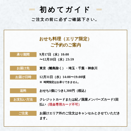
初めてガイド
ご注文の前に必ずご確認下さい。
おせち料理
（エリア限定）
ご予約のご案内
承り期間
9月17日（水）10:00
〜12月10日（水）23:59
お届け先
東京（離島除く）・埼玉・千葉・神奈川
お届け日時
12月31日（水）14:00〜19:00頃
※
時間指定はお承りできません。
送料
おせち1個につき1,300円（税込）
お支払い方法
クレジットカードまたは紀ノ国屋メンバーズカード1回
払い
（現金専用カード不可）
ご注意
お届けエリア外のご注文はキャンセルとさせていただき
ます。