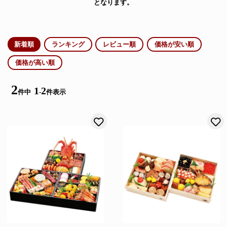
となります。
新着順
ランキング
レビュー順
価格が安い順
価格が高い順
2
1
2
件中
-
件表示
お気に入りに登録する