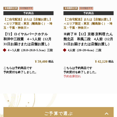
首都圏限定便
日付指定不可
首都圏限定便
日付指定不可
予約商品
予約商品
【ご自宅配送】または【店舗お渡し】
【ご自宅配送】または【店舗お渡し】
＜エリア限定：東京（離島除く）・埼
＜エリア限定：東京（離島除く）・埼
玉・千葉・神奈川＞
玉・千葉・神奈川＞
【72】ロイヤルパークホテル
※終了※【12】京都 京料理 たん
和洋中三段重 4～5人前（12月
熊北店 和風二段 4人前（12月
31日お届けまたは店舗お渡し）
31日お届けまたは店舗お渡し）
4～5人前（20.8×20.8×5.3cm）三段
4人前（20×20×6cm）二段
¥
59,400
¥
42,120
税込
税込
こちらは予約商品です
こちらは予約商品です
予約受付を終了しました。
予約受付を終了しました。
予約在庫切れ
ご予算で選ぶ