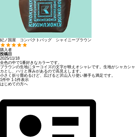
紀ノ国屋 コンパクトバッグ シャイニーブラウン
購入者
投稿日
2025/11/18
全色の中で1番好きなカラーです。

ブラウンの生地にターコイズの文字が映えオシャレです。生地がシャカシャ
カとし、ハリと厚みがあるので高見えします。

小さく折り畳めるけど、広げると沢山入り使い勝手も満足です。
1
件中
1
-
1
件表示
はじめての方へ