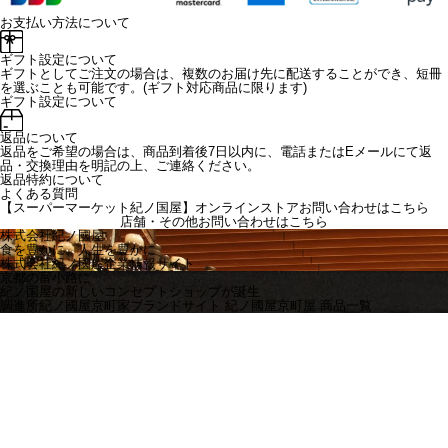
お支払い方法について
ギフト設定について
ギフトとしてご注文の場合は、複数のお届け先に配送することができ、短冊
を選ぶことも可能です。(ギフト対応商品に限ります)
ギフト設定について
返品について
返品をご希望の場合は、商品到着後7日以内に、電話またはEメールにて返
品・交換理由を明記の上、ご連絡ください。
返品特約について
よくある質問
【スーパーマーケット紀ノ国屋】オンラインストアお問い合わせはこちら
店舗・その他お問い合わせは
こちら
株式会社紀ノ國屋
食を豊かに、人生を豊かに
株式会社紀ノ國屋企業情報サイト
京都の富小路に
紀ノ国屋の新しいコンセプトショップが誕生
調進所紀ノ國屋京町家ブランドサイト
紀ノ國屋京町屋 商品一覧