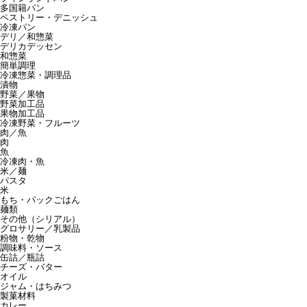
多国籍パン
ペストリー・デニッシュ
冷凍パン
デリ／和惣菜
デリカデッセン
和惣菜
簡単調理
冷凍惣菜・調理品
漬物
野菜／果物
野菜加工品
果物加工品
冷凍野菜・フルーツ
肉／魚
肉
魚
冷凍肉・魚
米／麺
パスタ
米
もち・パックごはん
麺類
その他（シリアル）
グロサリー／乳製品
粉物・乾物
調味料・ソース
缶詰／瓶詰
チーズ・バター
オイル
ジャム・はちみつ
製菓材料
カレー