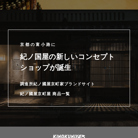
京都の富小路に
紀ノ国屋の新しいコンセプト
ショップが誕生
調進所紀ノ國屋京町家ブランドサイト
紀ノ國屋京町屋 商品一覧