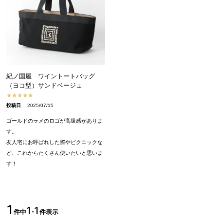
紀ノ国屋 ワイントートバッグ
（ヨコ型）サンドベージュ
投稿日
2025/07/15
ゴールドのラメのロゴが高級感がありま
す。

友人宅にお呼ばれした際やピクニックな
ど、これからたくさん使いたいと思いま
す！
1
1
1
件中
-
件表示