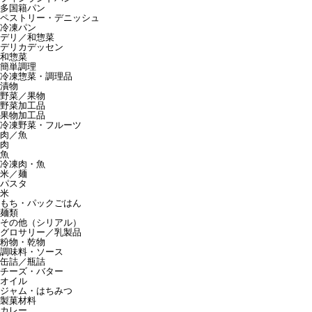
多国籍パン
ペストリー・デニッシュ
冷凍パン
デリ／和惣菜
デリカデッセン
和惣菜
簡単調理
冷凍惣菜・調理品
漬物
野菜／果物
野菜加工品
果物加工品
冷凍野菜・フルーツ
肉／魚
肉
魚
冷凍肉・魚
米／麺
パスタ
米
もち・パックごはん
麺類
その他（シリアル）
グロサリー／乳製品
粉物・乾物
調味料・ソース
缶詰／瓶詰
チーズ・バター
オイル
ジャム・はちみつ
製菓材料
カレー