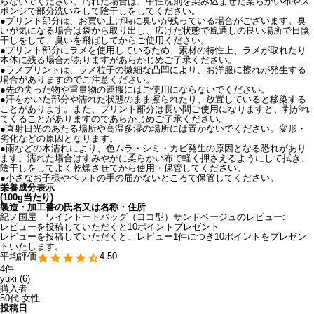
らないでください。汚れた場合は、中性洗剤を染み込ませた柔らかい布やス
ポンジで部分洗いをして陰干しをしてください。
●プリント部分は、お買い上げ時に臭いが残っている場合がございます。臭
いが気になる場合は袋から取り出し、広げた状態で風通しの良い場所で日陰
干しをして、臭いを飛ばしてからご使用ください。
●プリント部分にラメを使用しているため、素材の特性上、ラメが取れたり
本体に残る場合がありますがあらかじめご了承ください。
●ラメプリントは、ラメ粒子の微細な凸凹により、お洋服に擦れが発生する
場合がありますのでご注意ください。
●先の尖った物や重量物の運搬にはご使用にならないでください。
●汗をかいた部分や濡れた状態のまま擦られたり、放置していると移染する
ことがあります。また、プリント部分は長い間ご使用になりますと、剥がれ
てくることがありますのであらかじめご了承ください。
●直射日光のあたる場所や高温多湿の場所には置かないでください。変形・
劣化などの原因となります。
●雨などの水濡れにより、色ムラ・シミ・カビ発生の原因となる恐れがあり
ます。濡れた場合はすみやかに柔らかい布で軽く押さえるようにして拭き、
陰干しをしてよく乾燥させてから使用・保管してください。
●小さなお子様やペットの手の届かないところで保管してください。
栄養成分表示
(100g当たり)
製造・加工書の氏名又は名称・住所
紀ノ国屋 ワイントートバッグ（ヨコ型）サンドベージュのレビュー:
レビューを投稿していただくと10ポイントプレゼント
レビューを投稿していただくと、レビュー1件につき10ポイントをプレゼン
トいたします。
4.50
4
yuki
6
購入者
50代
女性
投稿日