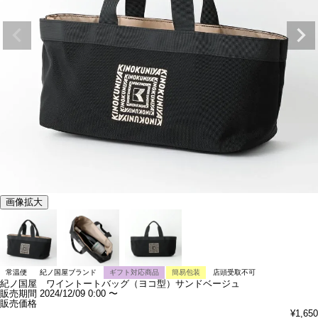
画像拡大
常温便
紀ノ国屋ブランド
ギフト対応商品
簡易包装
店頭受取不可
紀ノ国屋 ワイントートバッグ（ヨコ型）サンドベージュ
販売期間
2024/12/09 0:00
〜
販売価格
¥
1,650