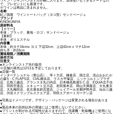
ワイン・シャンパンボトルが横に入ります。普段使いもできるトートなの
で、プレゼントにも最適です。
※ワインは商品に含まれません。
名称
紀ノ国屋 ワイントートバッグ（ヨコ型）サンドベージュ
ブランド
KINOKUNIYA
原材料名
【カラー】
本体：ブラック、裏地・ロゴ：サンドベージュ
【素材】
本体：ポリエステル
内容量
本体：約タテ16cmx ヨコ 下辺32cm、上辺42cm x マチ12cm
持ち手：約33cm
賞味期限／消費期限
保存方法
注意文
●オンラインストア先行販売
※店舗の発売は12/11を予定しております。
●店舗一覧
インターナショナル（青山店）、等々力店、鎌倉店、国立店、流山おおたか
の森S・C FLAPS店、CIAL横浜店、ラスカ平塚店、ニッケコルトンプラザ
店、広島三越店、グランスタ丸の内店、日本橋高島屋S.C.店、EQUiA北千住
店、羽田空港店、エキュート立川店、岩田屋本店、岡山天満屋店、大丸東京
店、大丸梅田店、名古屋名鉄百貨店、ジェイアール京都伊勢丹店、仙台三越
店、渋谷スクランブルスクエア店、羽田エアポートガーデン店
●写真はイメージです。デザイン・パッケージは変更される場合がありま
す。
●製品本来の目的以外の用途にはご使用しないでください。
●プリントが剥がれる可能性がありますので、洗濯機・乾燥機はご使用にな