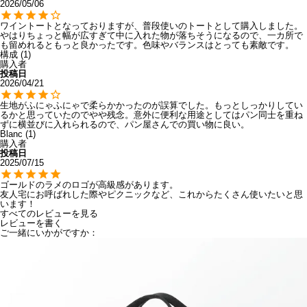
2026/05/06
ワイントートとなっておりますが、普段使いのトートとして購入しました。
やはりちょっと幅が広すぎて中に入れた物が落ちそうになるので、一カ所で
も留めれるともっと良かったです。色味やバランスはとっても素敵です。
構成
1
購入者
投稿日
2026/04/21
生地がふにゃふにゃで柔らかかったのが誤算でした。もっとしっかりしてい
るかと思っていたのでやや残念。意外に便利な用途としてはパン同士を重ね
ずに横並びに入れられるので、パン屋さんでの買い物に良い。
Blanc
1
購入者
投稿日
2025/07/15
ゴールドのラメのロゴが高級感があります。

友人宅にお呼ばれした際やピクニックなど、これからたくさん使いたいと思
います！
すべてのレビューを見る
レビューを書く
ご一緒にいかがですか：