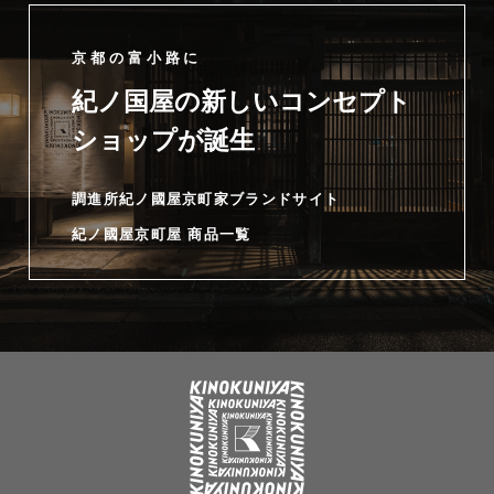
京都の富小路に
紀ノ国屋の新しいコンセプト
ショップが誕生
調進所紀ノ國屋京町家ブランドサイト
紀ノ國屋京町屋 商品一覧