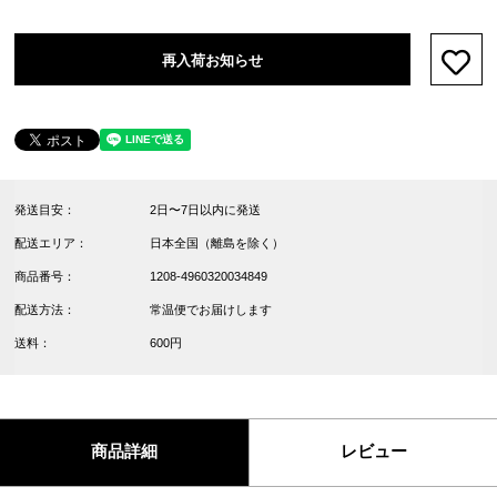
再入荷お知らせ
お気
発送目安：
2日〜7日以内に発送
配送エリア：
日本全国（離島を除く）
商品番号：
1208-4960320034849
配送方法：
常温便でお届けします
送料：
600円
商品詳細
レビュー