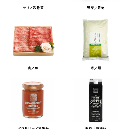
デリ／和惣菜
野菜／果物
肉／魚
米／麺
グロサリー／乳製品
飲料／嗜好品