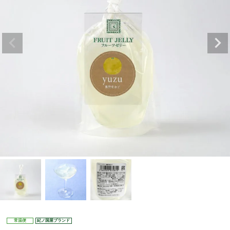
常温便
紀ノ国屋ブランド