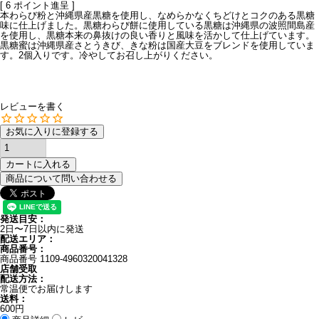
[
6
ポイント進呈 ]
本わらび粉と沖縄県産黒糖を使用し、なめらかなくちどけとコクのある黒糖
味に仕上げました。黒糖わらび餅に使用している黒糖は沖縄県の波照間島産
を使用し、黒糖本来の鼻抜けの良い香りと風味を活かして仕上げています。
黒糖蜜は沖縄県産さとうきび、きな粉は国産大豆をブレンドを使用していま
す。2個入りです。冷やしてお召し上がりください。
レビューを書く
お気に入りに登録する
カートに入れる
商品について問い合わせる
発送目安：
2日〜7日以内に発送
配送エリア：
商品番号：
商品番号
1109-4960320041328
店舗受取
配送方法：
常温便でお届けします
送料：
600円