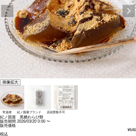
画像拡大
常温便
紀ノ国屋ブランド
店頭受取不可
紀ノ国屋 黒糖わらび餅
販売期間
2026/03/20 0:00
〜
販売価格
¥
646
税込