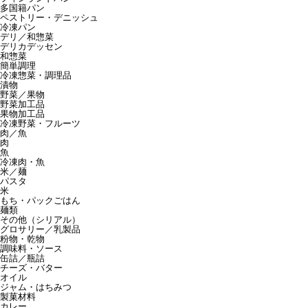
多国籍パン
ペストリー・デニッシュ
冷凍パン
デリ／和惣菜
デリカデッセン
和惣菜
簡単調理
冷凍惣菜・調理品
漬物
野菜／果物
野菜加工品
果物加工品
冷凍野菜・フルーツ
肉／魚
肉
魚
冷凍肉・魚
米／麺
パスタ
米
もち・パックごはん
麺類
その他（シリアル）
グロサリー／乳製品
粉物・乾物
調味料・ソース
缶詰／瓶詰
チーズ・バター
オイル
ジャム・はちみつ
製菓材料
カレー