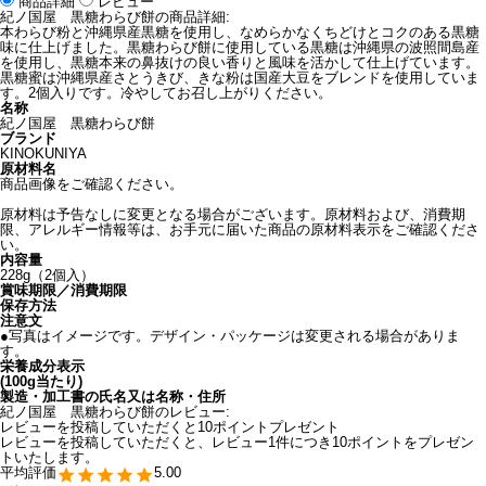
商品詳細
レビュー
紀ノ国屋 黒糖わらび餅の商品詳細:
本わらび粉と沖縄県産黒糖を使用し、なめらかなくちどけとコクのある黒糖
味に仕上げました。黒糖わらび餅に使用している黒糖は沖縄県の波照間島産
を使用し、黒糖本来の鼻抜けの良い香りと風味を活かして仕上げています。
黒糖蜜は沖縄県産さとうきび、きな粉は国産大豆をブレンドを使用していま
す。2個入りです。冷やしてお召し上がりください。
名称
紀ノ国屋 黒糖わらび餅
ブランド
KINOKUNIYA
原材料名
商品画像をご確認ください。
原材料は予告なしに変更となる場合がございます。原材料および、消費期
限、アレルギー情報等は、お手元に届いた商品の原材料表示をご確認くださ
い。
内容量
228g（2個入）
賞味期限／消費期限
保存方法
注意文
●写真はイメージです。デザイン・パッケージは変更される場合がありま
す。
栄養成分表示
(100g当たり)
製造・加工書の氏名又は名称・住所
紀ノ国屋 黒糖わらび餅のレビュー:
レビューを投稿していただくと10ポイントプレゼント
レビューを投稿していただくと、レビュー1件につき10ポイントをプレゼン
トいたします。
5.00