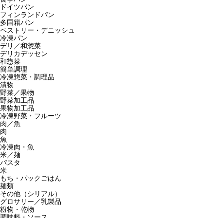
ドイツパン
フィンランドパン
多国籍パン
ペストリー・デニッシュ
冷凍パン
デリ／和惣菜
デリカデッセン
和惣菜
簡単調理
冷凍惣菜・調理品
漬物
野菜／果物
野菜加工品
果物加工品
冷凍野菜・フルーツ
肉／魚
肉
魚
冷凍肉・魚
米／麺
パスタ
米
もち・パックごはん
麺類
その他（シリアル）
グロサリー／乳製品
粉物・乾物
調味料・ソース