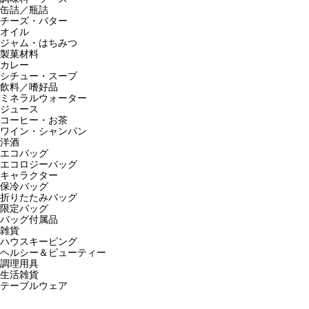
缶詰／瓶詰
チーズ・バター
オイル
ジャム・はちみつ
製菓材料
カレー
シチュー・スープ
飲料／嗜好品
ミネラルウォーター
ジュース
コーヒー・お茶
ワイン・シャンパン
洋酒
エコバッグ
エコロジーバッグ
キャラクター
保冷バッグ
折りたたみバッグ
限定バッグ
バッグ付属品
雑貨
ハウスキーピング
ヘルシー＆ビューティー
調理用具
生活雑貨
テーブルウェア