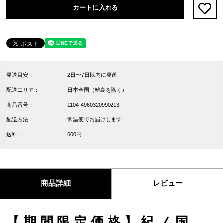
カートに入れる
お気
発送目安：
2日〜7日以内に発送
配送エリア：
日本全国（離島を除く）
商品番号：
1104-4960320990213
配送方法：
常温便でお届けします
送料：
600円
商品詳細
レビュー
【期間限定価格】紀ノ国