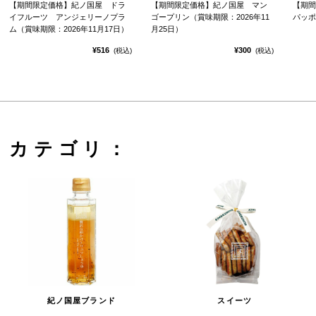
【期間限定価格】紀ノ国屋 ドラ
【期間限定価格】紀ノ国屋 マン
【期間
イフルーツ アンジェリーノプラ
ゴープリン（賞味期限：2026年11
パッポ
ム（賞味期限：2026年11月17日）
月25日）
¥516
¥300
(税込)
(税込)
カテゴリ：
紀ノ国屋ブランド
スイーツ