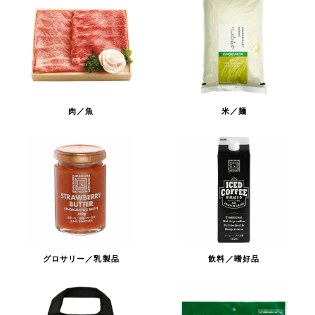
肉／魚
米／麺
グロサリー／乳製品
飲料／嗜好品