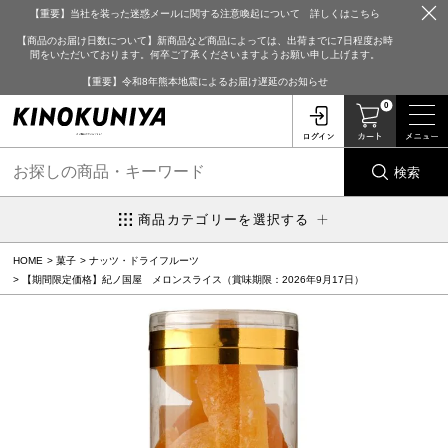
【重要】当社を装った迷惑メールに関する注意喚起について 詳しくはこちら
【商品のお届け日数について】新商品など商品によっては、出荷までに7日程度お時
間をいただいております。何卒ご了承くださいますようお願い申し上げます。
【重要】令和8年熊本地震によるお届け遅延のお知らせ
0
検索
商品カテゴリーを選択する
HOME
菓子
ナッツ・ドライフルーツ
【期間限定価格】紀ノ国屋 メロンスライス（賞味期限：2026年9月17日）