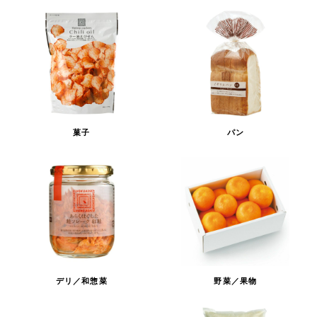
菓子
パン
デリ／和惣菜
野菜／果物