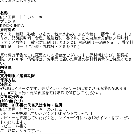
おつまみにおすすめ。
名称
紀ノ国屋 仔羊ジャーキー
ブランド
KINOKUNIYA
原材料名
ラム肉、糖類（砂糖、水あめ、粉末水あめ、ぶどう糖）、酵母エキス、しょ
うゆ、発酵調味料、食塩、脱脂粉乳、香辛料、たん白加水分解物／調味料
（アミノ酸等）、酸化防止剤（ビタミンＣ)、発色剤（亜硝酸Ｎａ）、香辛料
抽出物、（一部に小麦・乳成分・大豆を含む）
原材料は予告なしに変更となる場合がございます。原材料および、消費期
限、アレルギー情報等は、お手元に届いた商品の原材料表示をご確認くださ
い。
内容量
30g
賞味期限／消費期限
保存方法
注意文
●写真はイメージです。デザイン・パッケージは変更される場合がありま
す。●直射日光・高温多湿を避け常温で保存してください。
栄養成分表示
(100g当たり)
製造・加工書の氏名又は名称・住所
紀ノ国屋 仔羊ジャーキーのレビュー:
レビューを投稿していただくと10ポイントプレゼント
レビューを投稿していただくと、レビュー1件につき10ポイントをプレゼン
トいたします。
レビューを書く
ご一緒にいかがですか：