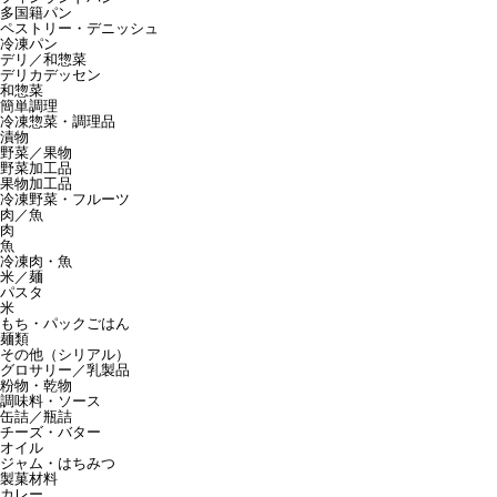
多国籍パン
ペストリー・デニッシュ
冷凍パン
デリ／和惣菜
デリカデッセン
和惣菜
簡単調理
冷凍惣菜・調理品
漬物
野菜／果物
野菜加工品
果物加工品
冷凍野菜・フルーツ
肉／魚
肉
魚
冷凍肉・魚
米／麺
パスタ
米
もち・パックごはん
麺類
その他（シリアル）
グロサリー／乳製品
粉物・乾物
調味料・ソース
缶詰／瓶詰
チーズ・バター
オイル
ジャム・はちみつ
製菓材料
カレー