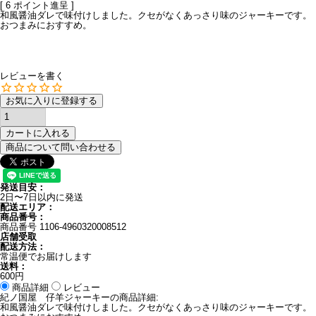
[
6
ポイント進呈 ]
和風醤油ダレで味付けしました。クセがなくあっさり味のジャーキーです。
おつまみにおすすめ。
レビューを書く
お気に入りに登録する
カートに入れる
商品について問い合わせる
発送目安：
2日〜7日以内に発送
配送エリア：
商品番号：
商品番号
1106-4960320008512
店舗受取
配送方法：
常温便でお届けします
送料：
600円
商品詳細
レビュー
紀ノ国屋 仔羊ジャーキーの商品詳細:
和風醤油ダレで味付けしました。クセがなくあっさり味のジャーキーです。