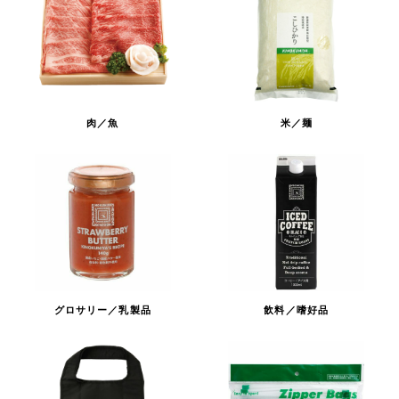
肉／魚
米／麺
グロサリー／乳製品
飲料／嗜好品