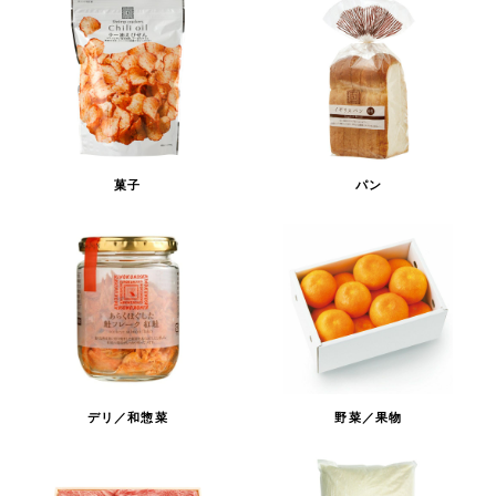
菓子
パン
デリ／和惣菜
野菜／果物