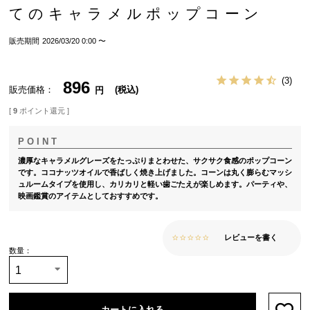
てのキャラメルポップコーン
販売期間
2026/03/20 0:00
〜
3
896
販売価格
税込
[
9
ポイント還元 ]
濃厚なキャラメルグレーズをたっぷりまとわせた、サクサク食感のポップコーン
です。ココナッツオイルで香ばしく焼き上げました。コーンは丸く膨らむマッシ
ュルームタイプを使用し、カリカリと軽い歯ごたえが楽しめます。パーティや、
映画鑑賞のアイテムとしておすすめです。
レビューを書く
カートに入れる
お気