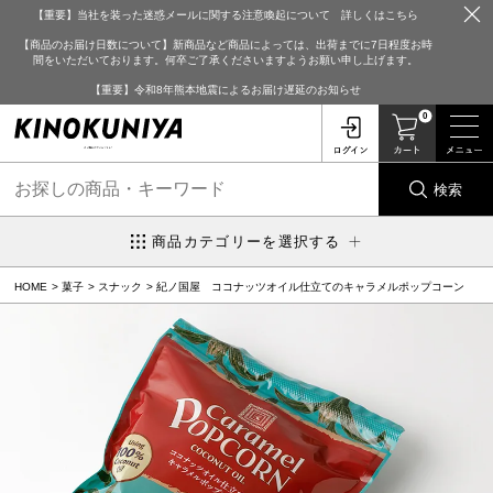
【重要】当社を装った迷惑メールに関する注意喚起について 詳しくはこちら
【商品のお届け日数について】新商品など商品によっては、出荷までに7日程度お時
間をいただいております。何卒ご了承くださいますようお願い申し上げます。
【重要】令和8年熊本地震によるお届け遅延のお知らせ
0
検索
商品カテゴリーを選択する
HOME
菓子
スナック
紀ノ国屋 ココナッツオイル仕立てのキャラメルポップコーン