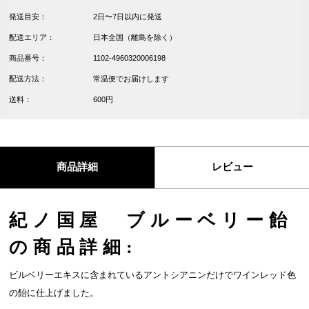
発送目安：
2日〜7日以内に発送
配送エリア：
日本全国（離島を除く）
商品番号：
1102-4960320006198
配送方法：
常温便でお届けします
送料：
600円
商品詳細
レビュー
紀ノ国屋 ブルーベリー飴
の商品詳細:
ビルベリーエキスに含まれているアントシアニンだけでワインレッド色
の飴に仕上げました。