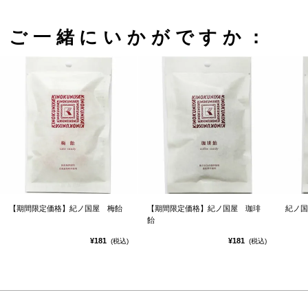
ご一緒にいかがですか：
【期間限定価格】紀ノ国屋 梅飴
【期間限定価格】紀ノ国屋 珈琲
紀ノ国
飴
¥181
¥181
(税込)
(税込)