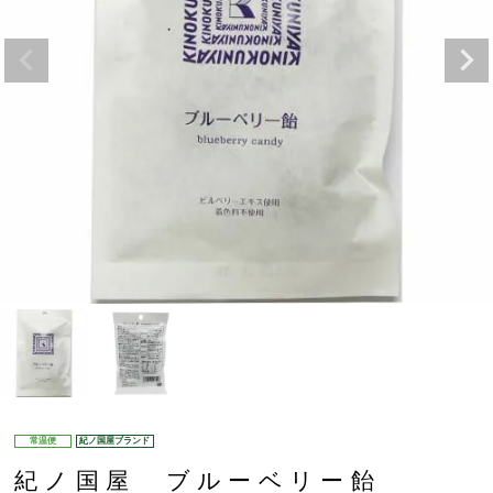
常温便
紀ノ国屋ブランド
紀ノ国屋 ブルーベリー飴