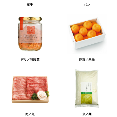
菓子
パン
デリ／和惣菜
野菜／果物
肉／魚
米／麺