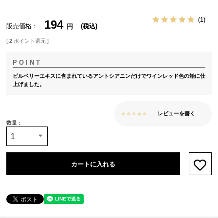
1
194
販売価格
税込
[
2
ポイント還元 ]
ビルベリーエキスに含まれているアントシアニンだけでワインレッド色の飴に仕
上げました。
レビューを書く
カートに入れる
お気