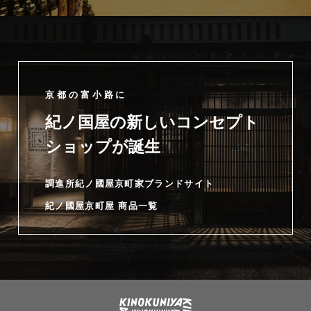
京都の富小路に
紀ノ国屋の新しいコンセプト
ショップが誕生
調進所紀ノ國屋京町家ブランドサイト
紀ノ國屋京町屋 商品一覧