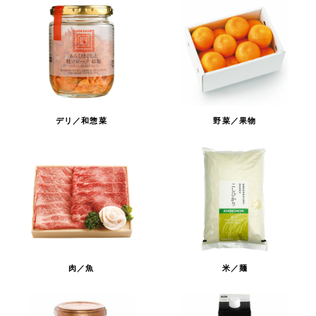
デリ／和惣菜
野菜／果物
肉／魚
米／麺