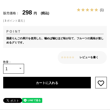
1
298
販売価格
税込
[
3
ポイント還元 ]
国産りんごの果汁を使用した、噛めば噛むほど味が出て、フルーツの風味が楽し
めるグミです。
レビューを書く
カートに入れる
お気