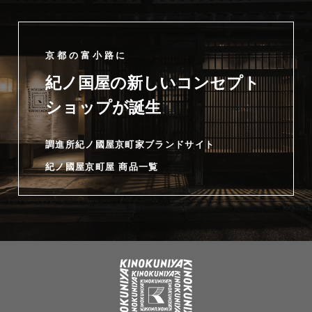
京都の富小路に
紀ノ国屋の新しいコンセプト
ショップが誕生
調進所紀ノ國屋京町家ブランドサイト
紀ノ國屋京町屋 商品一覧