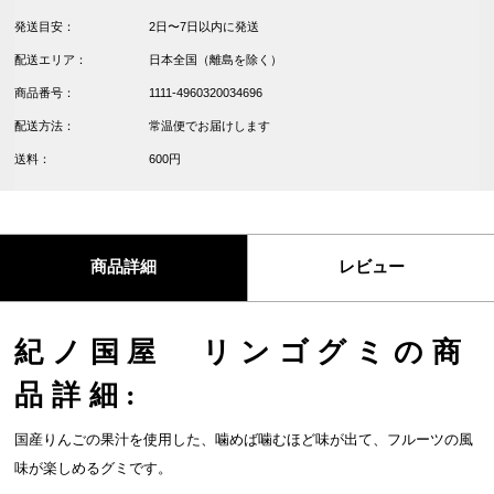
発送目安：
2日〜7日以内に発送
配送エリア：
日本全国（離島を除く）
商品番号：
1111-4960320034696
配送方法：
常温便でお届けします
送料：
600円
商品詳細
レビュー
紀ノ国屋 リンゴグミの商
品詳細:
国産りんごの果汁を使用した、噛めば噛むほど味が出て、フルーツの風
味が楽しめるグミです。