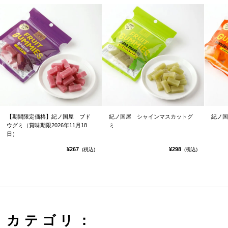
【期間限定価格】紀ノ国屋 ブド
紀ノ国屋 シャインマスカットグ
紀ノ国
ウグミ（賞味期限2026年11月18
ミ
日）
¥267
¥298
(税込)
(税込)
カテゴリ：