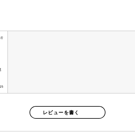
者
憶
/25
レビューを書く