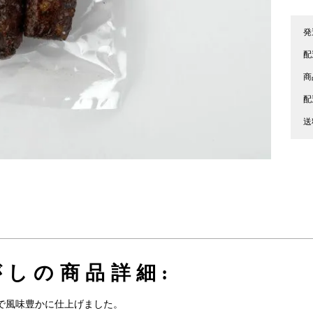
発
配
商
配
送
しの商品詳細:
で風味豊かに仕上げました。