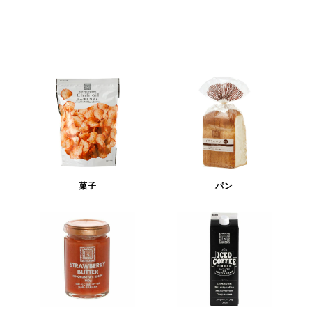
菓子
パン