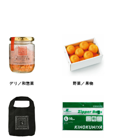
デリ／和惣菜
野菜／果物