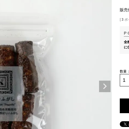
販売
[
3
ポ
全
に