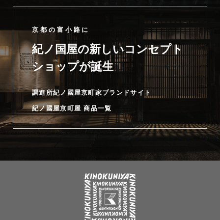
京都の富小路に
紀ノ国屋の新しいコンセプト
ショップが誕生
調進所紀ノ國屋京町家ブランドサイト
紀ノ國屋京町屋 商品一覧