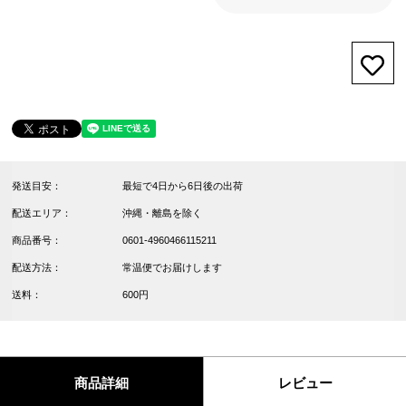
お気
発送目安：
最短で4日から6日後の出荷
配送エリア：
沖縄・離島を除く
商品番号：
0601-4960466115211
配送方法：
常温便でお届けします
送料：
600円
商品詳細
レビュー