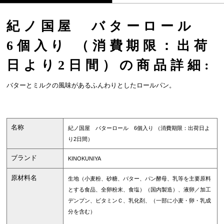
紀ノ国屋 バターロール
6個入り （消費期限：出荷
日より2日間）の商品詳細:
バターとミルクの風味があるふんわりとしたロールパン。
名称
紀ノ国屋 バターロール 6個入り （消費期限：出荷日よ
り2日間）
ブランド
KINOKUNIYA
原材料名
生地（小麦粉、砂糖、バター、パン酵母、乳等を主要原料
とする食品、全卵粉末、食塩）（国内製造）、液卵／加工
デンプン、ビタミンＣ、乳化剤、（一部に小麦・卵・乳成
分を含む）