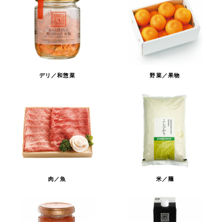
デリ／和惣菜
野菜／果物
肉／魚
米／麺