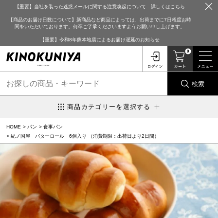
【重要】当社を装った迷惑メールに関する注意喚起について 詳しくはこちら
【商品のお届け日数について】新商品など商品によっては、出荷までに7日程度お時
間をいただいております。何卒ご了承くださいますようお願い申し上げます。
【重要】令和8年熊本地震によるお届け遅延のお知らせ
0
検索
商品カテゴリーを選択する
HOME
パン
食事パン
紀ノ国屋 バターロール 6個入り （消費期限：出荷日より2日間）