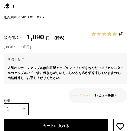
凍）
販売期間
2026/01/04 0:00
〜
4
1,890
販売価格
税込
[
19
ポイント還元 ]
人気のシナモンアップルは自家製アップルフィリングを包んだアメリカンスタイ
ルのアップルパイです。焼きあがりのおいしいさを逃さず冷凍していますので、
自然解凍してお召し上がりください。
レビューを書く
カートに入れる
お気