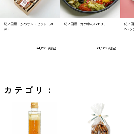
紀ノ国屋 かつサンドセット（冷
紀ノ国屋 海の幸のパエリア
紀ノ国
凍）
2パッ
¥4,200
¥1,123
(税込)
(税込)
カテゴリ：