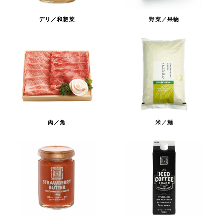
デリ／和惣菜
野菜／果物
肉／魚
米／麺