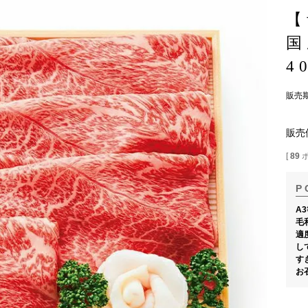
国
4
販売
販売
[
89
A
毛
適
し
す
お