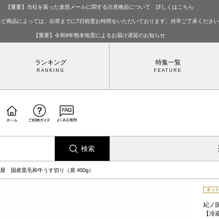
【重要】当社を装った迷惑メールに関する注意喚起について 詳しくはこちら
など商品によっては、出荷までに7日程度お時間をいただいております。何卒ご了承くださ
【重要】令和8年熊本地震によるお届け遅延のお知らせ
ランキング
特集一覧
検索
屋 国産黒毛和牛うす切り（肩 400g）
ネッ
紀ノ
【冷