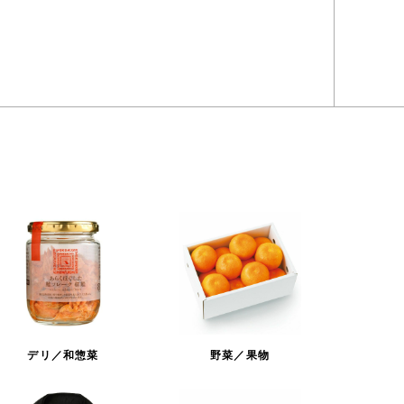
デリ／和惣菜
野菜／果物