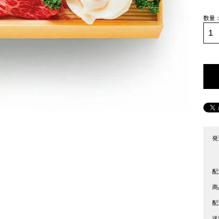
発
配
商
配
送