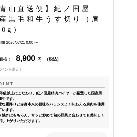
【青山直送便】紀ノ国屋
産黒毛和牛うす切り（肩
00g）
期間
2026/07/21 0:00
〜
8,900
価格
税込
ポイント還元 ]
3等級以上にこだわり、紀ノ国屋精肉バイヤーが厳選した国産黒
和牛です。
度な霜降りと赤身本来の旨味をバランスよく味わえる肩肉を使用
ています。
き焼きはもちろん、サッと炒めて旬の野菜と合わせても美味しく
召し上がりいただけます。