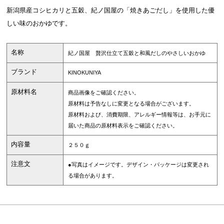
新潟県産コシヒカリと五穀、紀ノ国屋の「焼きあごだし」を使用した優
しい味のおかゆです。
名称
紀ノ国屋 贅沢仕立て五穀と和風だしのやさしいおかゆ
ブランド
KINOKUNIYA
原材料名
商品画像をご確認ください。
原材料は予告なしに変更となる場合がございます。
原材料および、消費期限、アレルギー情報等は、お手元に
届いた商品の原材料表示をご確認ください。
内容量
２５０ｇ
注意文
●写真はイメージです。デザイン・パッケージは変更され
る場合があります。