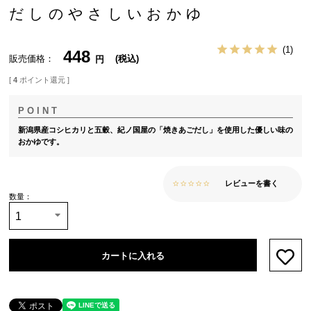
だしのやさしいおかゆ
1
448
販売価格
税込
[
4
ポイント還元 ]
新潟県産コシヒカリと五穀、紀ノ国屋の「焼きあごだし」を使用した優しい味の
おかゆです。
レビューを書く
カートに入れる
お気