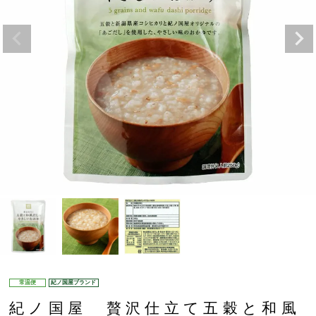
常温便
紀ノ国屋ブランド
紀ノ国屋 贅沢仕立て五穀と和風