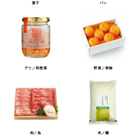
菓子
パン
デリ／和惣菜
野菜／果物
肉／魚
米／麺