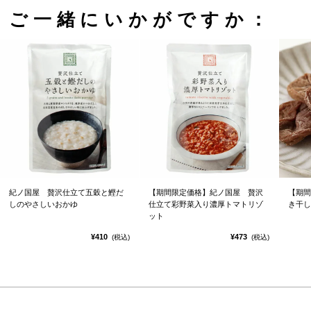
ご一緒にいかがですか：
紀ノ国屋 贅沢仕立て五穀と鰹だ
【期間限定価格】紀ノ国屋 贅沢
【期間
しのやさしいおかゆ
仕立て彩野菜入り濃厚トマトリゾ
き干し
ット
¥410
¥473
(税込)
(税込)