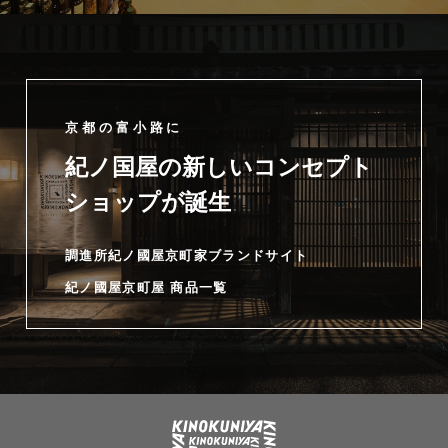
京都の富小路に
紀ノ国屋の新しいコンセプト
ショップが誕生
調進所紀ノ國屋京町家ブランドサイト
紀ノ國屋京町屋 商品一覧