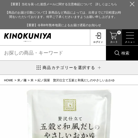
【重要】当社を装った迷惑メールに関する注意喚起について 詳しくはこちら
【商品のお届け日数について】新商品など商品によっては、出荷までに7日程度お時
間をいただいております。何卒ご了承くださいますようお願い申し上げます。
【重要】令和8年熊本地震によるお届け遅延のお知らせ
0
検索
商品カテゴリーを選択する
HOME
米／麺
米
紀ノ国屋 贅沢仕立て五穀と和風だしのやさしいおかゆ