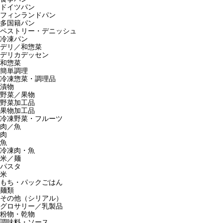
ドイツパン
フィンランドパン
多国籍パン
ペストリー・デニッシュ
冷凍パン
デリ／和惣菜
デリカデッセン
和惣菜
簡単調理
冷凍惣菜・調理品
漬物
野菜／果物
野菜加工品
果物加工品
冷凍野菜・フルーツ
肉／魚
肉
魚
冷凍肉・魚
米／麺
パスタ
米
もち・パックごはん
麺類
その他（シリアル）
グロサリー／乳製品
粉物・乾物
調味料・ソース