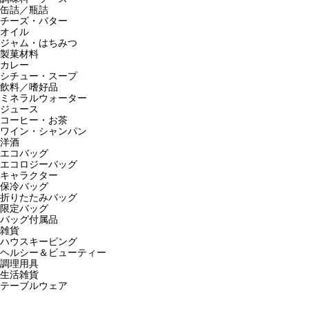
缶詰／瓶詰
チーズ・バター
オイル
ジャム・はちみつ
製菓材料
カレー
シチュー・スープ
飲料／嗜好品
ミネラルウォーター
ジュース
コーヒー・お茶
ワイン・シャンパン
洋酒
エコバッグ
エコロジーバッグ
キャラクター
保冷バッグ
折りたたみバッグ
限定バッグ
バッグ付属品
雑貨
ハウスキーピング
ヘルシー＆ビューティー
調理用具
生活雑貨
テーブルウェア