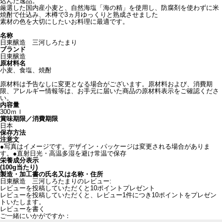
込んだ逸品。
厳選した国内産小麦と、自然海塩「海の精」を使用し、防腐剤を使わずに米
焼酎で仕込み、木樽で3ヵ月ゆっくりと熟成させました
素材の色を大切にしたいお料理に最適です。
名称
日東醸造 三河しろたまり
ブランド
日東醸造
原材料名
小麦、食塩、焼酎
原材料は予告なしに変更となる場合がございます。原材料および、消費期
限、アレルギー情報等は、お手元に届いた商品の原材料表示をご確認くださ
い。
内容量
300ｍｌ
賞味期限／消費期限
日本
保存方法
注意文
●写真はイメージです。デザイン・パッケージは変更される場合がありま
す。●直射日光・高温多湿を避け常温で保存
栄養成分表示
(100g当たり)
製造・加工書の氏名又は名称・住所
日東醸造 三河しろたまりのレビュー:
レビューを投稿していただくと10ポイントプレゼント
レビューを投稿していただくと、レビュー1件につき10ポイントをプレゼン
トいたします。
レビューを書く
ご一緒にいかがですか：