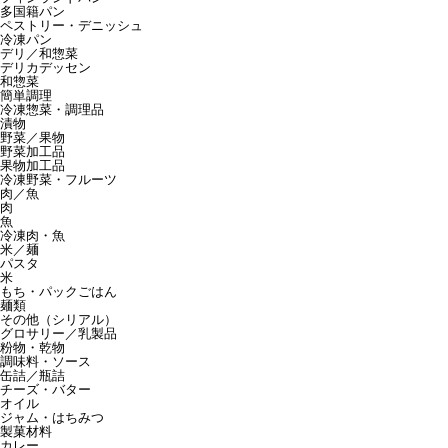
多国籍パン
ペストリー・デニッシュ
冷凍パン
デリ／和惣菜
デリカデッセン
和惣菜
簡単調理
冷凍惣菜・調理品
漬物
野菜／果物
野菜加工品
果物加工品
冷凍野菜・フルーツ
肉／魚
肉
魚
冷凍肉・魚
米／麺
パスタ
米
もち・パックごはん
麺類
その他（シリアル）
グロサリー／乳製品
粉物・乾物
調味料・ソース
缶詰／瓶詰
チーズ・バター
オイル
ジャム・はちみつ
製菓材料
カレー