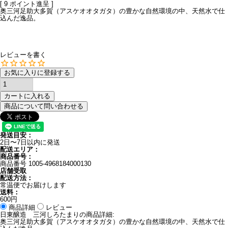
[
9
ポイント進呈 ]
奥三河足助大多賀（アスケオオタガタ）の豊かな自然環境の中、天然水で仕
込んだ逸品。
レビューを書く
お気に入りに登録する
カートに入れる
商品について問い合わせる
発送目安：
2日〜7日以内に発送
配送エリア：
商品番号：
商品番号
1005-4968184000130
店舗受取
配送方法：
常温便でお届けします
送料：
600円
商品詳細
レビュー
日東醸造 三河しろたまりの商品詳細:
奥三河足助大多賀（アスケオオタガタ）の豊かな自然環境の中、天然水で仕