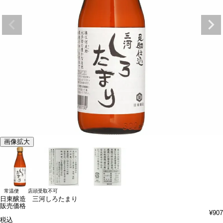
画像拡大
常温便
店頭受取不可
日東醸造 三河しろたまり
販売価格
¥
907
税込