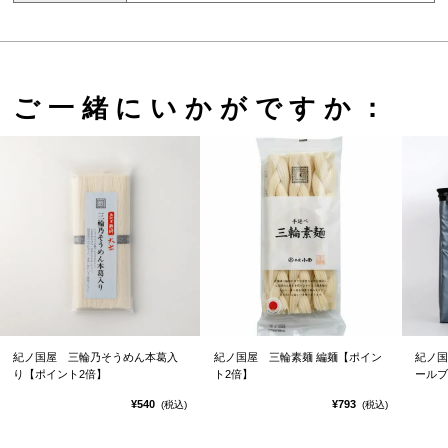
ご一緒にいかがですか：
紀ノ国屋 三輪乃そうめん本葛入
紀ノ国屋 三輪素麺 編麺【ポイン
紀ノ国
り【ポイント2倍】
ト2倍】
ールブ
¥540
¥793
(税込)
(税込)