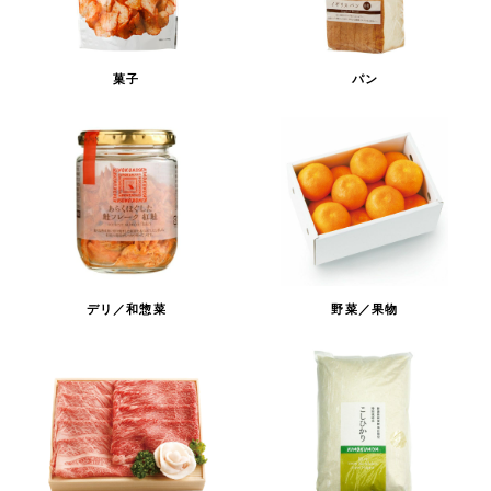
菓子
パン
デリ／和惣菜
野菜／果物