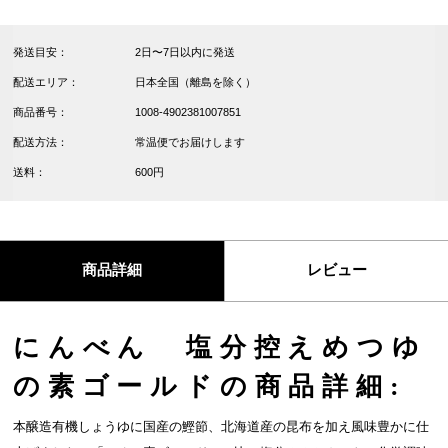
発送目安：
2日〜7日以内に発送
配送エリア：
日本全国（離島を除く）
商品番号：
1008-4902381007851
配送方法：
常温便でお届けします
送料：
600円
商品詳細
レビュー
にんべん 塩分控えめつゆ
の素ゴールドの商品詳細:
本醸造有機しょうゆに国産の鰹節、北海道産の昆布を加え風味豊かに仕