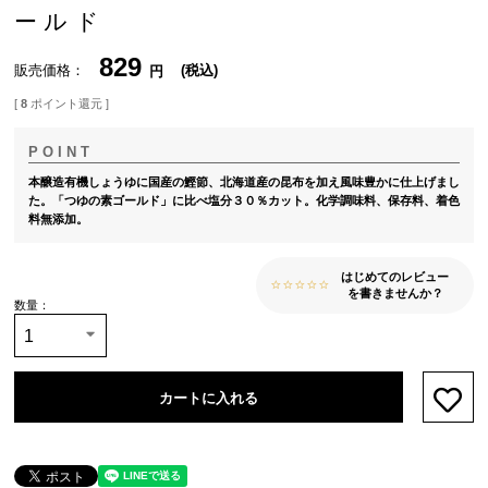
ールド
829
販売価格
税込
[
8
ポイント還元 ]
本醸造有機しょうゆに国産の鰹節、北海道産の昆布を加え風味豊かに仕上げまし
た。「つゆの素ゴールド」に比べ塩分３０％カット。化学調味料、保存料、着色
料無添加。
はじめてのレビュー
を書きませんか？
カートに入れる
お気