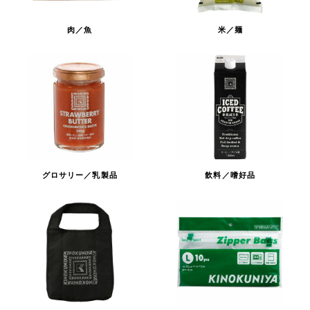
肉／魚
米／麺
グロサリー／乳製品
飲料／嗜好品