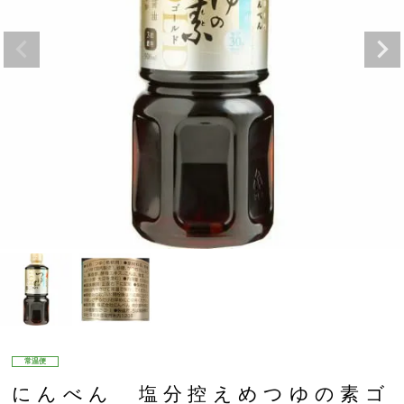
常温便
にんべん 塩分控えめつゆの素ゴ