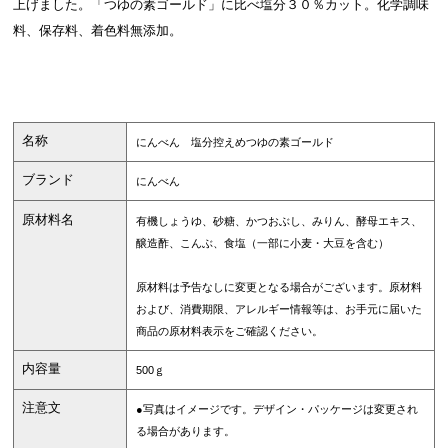
上げました。「つゆの素ゴールド」に比べ塩分３０％カット。化学調味
料、保存料、着色料無添加。
名称
にんべん 塩分控えめつゆの素ゴールド
ブランド
にんべん
原材料名
有機しょうゆ、砂糖、かつおぶし、みりん、酵母エキス、
醸造酢、こんぶ、食塩（一部に小麦・大豆を含む）
原材料は予告なしに変更となる場合がございます。原材料
および、消費期限、アレルギー情報等は、お手元に届いた
商品の原材料表示をご確認ください。
内容量
500ｇ
注意文
●写真はイメージです。デザイン・パッケージは変更され
る場合があります。