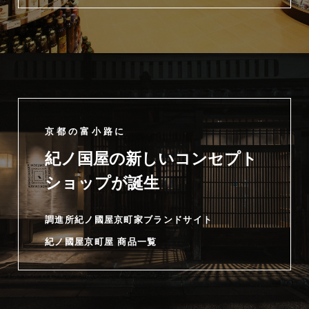
京都の富小路に
紀ノ国屋の新しいコンセプト
ショップが誕生
調進所紀ノ國屋京町家ブランドサイト
紀ノ國屋京町屋 商品一覧