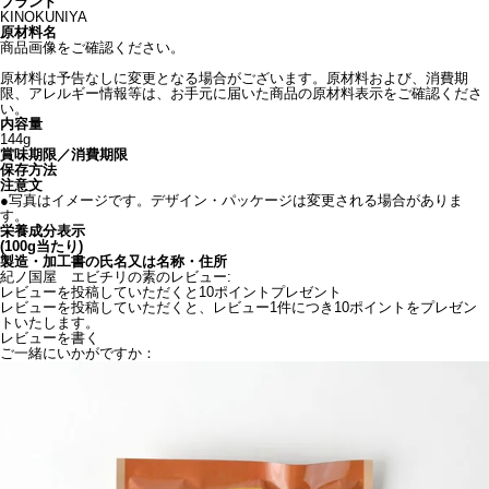
ブランド
KINOKUNIYA
原材料名
商品画像をご確認ください。
原材料は予告なしに変更となる場合がございます。原材料および、消費期
限、アレルギー情報等は、お手元に届いた商品の原材料表示をご確認くださ
い。
内容量
144g
賞味期限／消費期限
保存方法
注意文
●写真はイメージです。デザイン・パッケージは変更される場合がありま
す。
栄養成分表示
(100g当たり)
製造・加工書の氏名又は名称・住所
紀ノ国屋 エビチリの素のレビュー:
レビューを投稿していただくと10ポイントプレゼント
レビューを投稿していただくと、レビュー1件につき10ポイントをプレゼン
トいたします。
レビューを書く
ご一緒にいかがですか：