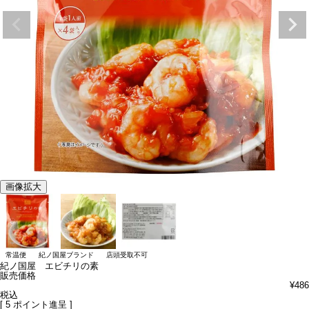
画像拡大
常温便
紀ノ国屋ブランド
店頭受取不可
紀ノ国屋 エビチリの素
販売価格
¥
486
税込
[
5
ポイント進呈 ]