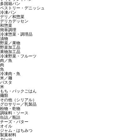
多国籍パン
ペストリー・デニッシュ
冷凍パン
デリ／和惣菜
デリカデッセン
和惣菜
簡単調理
冷凍惣菜・調理品
漬物
野菜／果物
野菜加工品
果物加工品
冷凍野菜・フルーツ
肉／魚
肉
魚
冷凍肉・魚
米／麺
パスタ
米
もち・パックごはん
麺類
その他（シリアル）
グロサリー／乳製品
粉物・乾物
調味料・ソース
缶詰／瓶詰
チーズ・バター
オイル
ジャム・はちみつ
製菓材料
カレー