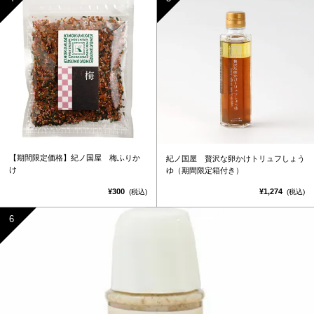
【期間限定価格】紀ノ国屋 梅ふりか
紀ノ国屋 贅沢な卵かけトリュフしょう
け
ゆ（期間限定箱付き）
¥300
¥1,274
(税込)
(税込)