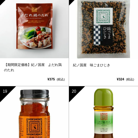
【期間限定価格】紀ノ国屋 よだれ鶏
紀ノ国屋 味ごまひじき
のたれ
¥375
¥324
(税込)
(税込)