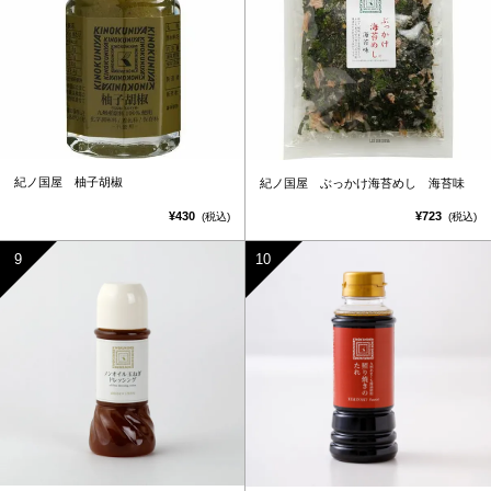
紀ノ国屋 柚子胡椒
紀ノ国屋 ぶっかけ海苔めし 海苔味
¥430
¥723
(税込)
(税込)