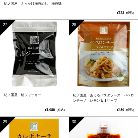
紀ノ国屋 ぶっかけ海苔めし 海苔味
¥723
(税込)
紀ノ国屋 鯖ジャーキー
紀ノ国屋 あえるパスタソース ペペロ
ンチーノ レモン＆オリーブ
¥1,080
¥430
(税込)
(税込)