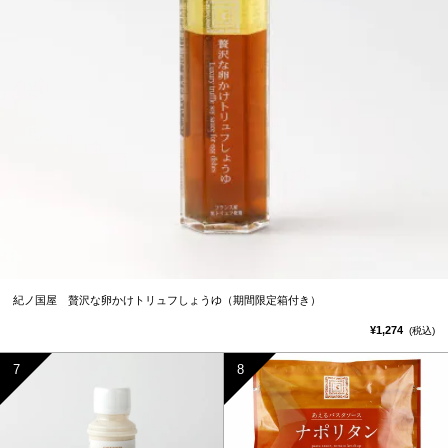
紀ノ国屋 贅沢な卵かけトリュフしょうゆ（期間限定箱付き）
¥1,274
(税込)