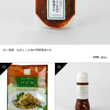
紀ノ国屋 ねぎとごま油の芳醇醤油だれ
¥799
(税込)