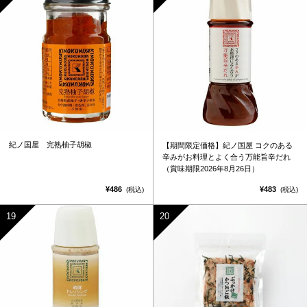
紀ノ国屋 完熟柚子胡椒
【期間限定価格】紀ノ国屋 コクのある
辛みがお料理とよく合う万能旨辛だれ
（賞味期限2026年8月26日）
¥486
¥483
(税込)
(税込)