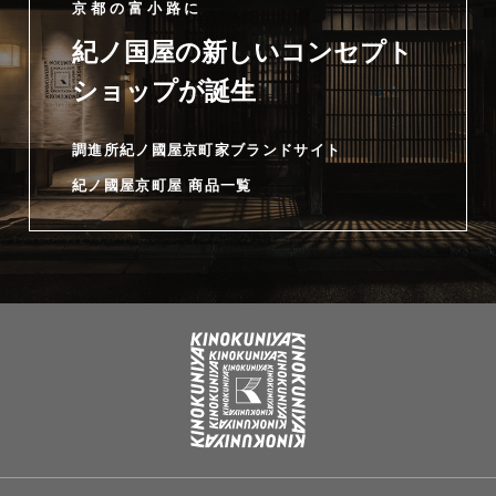
京都の富小路に
紀ノ国屋の新しいコンセプト
ショップが誕生
調進所紀ノ國屋京町家ブランドサイト
紀ノ國屋京町屋 商品一覧