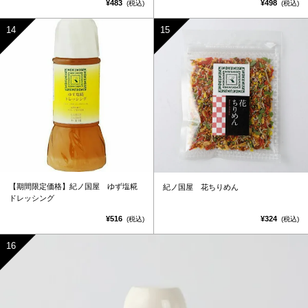
¥483
¥498
(税込)
(税込)
【期間限定価格】紀ノ国屋 ゆず塩糀
紀ノ国屋 花ちりめん
ドレッシング
¥516
¥324
(税込)
(税込)