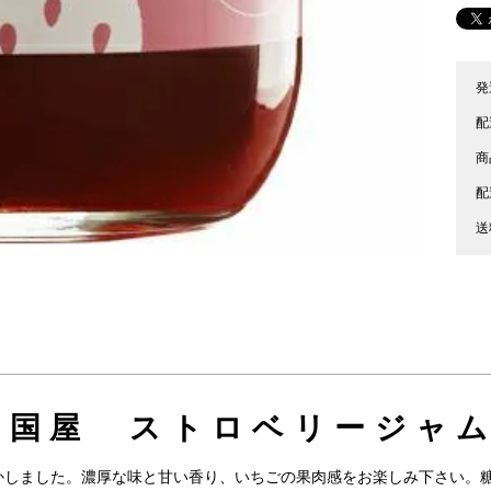
発
配
商
配
送
ノ国屋 ストロベリージャム
かしました。濃厚な味と甘い香り、いちごの果肉感をお楽しみ下さい。糖