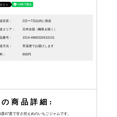
送目安：
2日〜7日以内に発送
送エリア：
日本全国（離島を除く）
品番号：
1014-4960320410131
送方法：
常温便でお届けします
料：
600円
の商品詳細:
度47度で甘さ控えめのいちごジャムです。