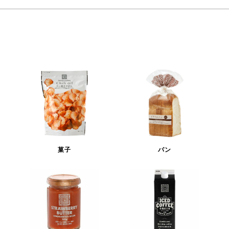
菓子
パン