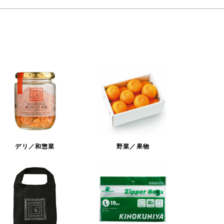
デリ／和惣菜
野菜／果物