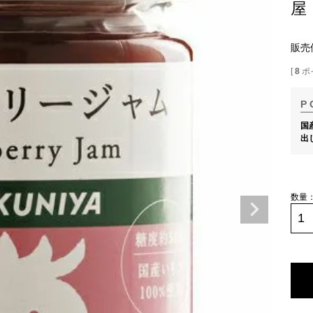
屋
販売
[
8
ポ
国
出