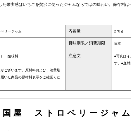
した果実感はいちごを贅沢に使ったジャムならではの味わい。保存料は
内容量
ロベリージャム
270ｇ
賞味期限／消費期限
日本
注意文
ン）、酸味料
●写真は
す。●直
合がございます。原材料および、消費期
に届いた商品の原材料表示をご確認くだ
ノ国屋 ストロベリージャム