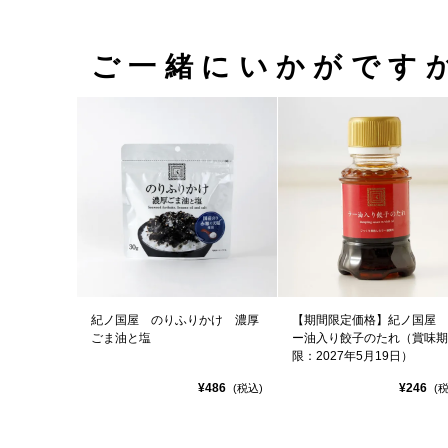
ご一緒にいかがです
紀ノ国屋 のりふりかけ 濃厚
【期間限定価格】紀ノ国屋 
ごま油と塩
ー油入り餃子のたれ（賞味期
限：2027年5月19日）
¥486
¥246
(税込)
(