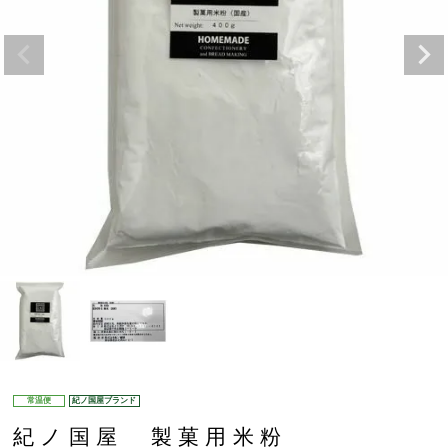
常温便
紀ノ国屋ブランド
紀ノ国屋 製菓用米粉