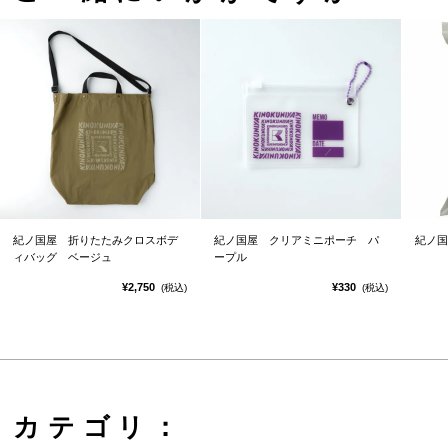
紀ノ国屋 折りたたみクロスボデ
紀ノ国屋 クリアミニポーチ パ
紀ノ国
ィバッグ ベージュ
ープル
¥2,750
¥330
(税込)
(税込)
カテゴリ：