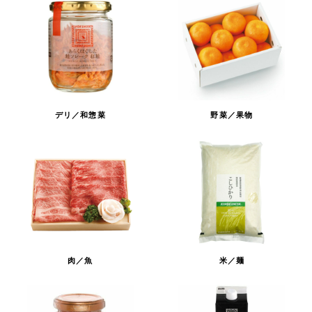
デリ／和惣菜
野菜／果物
肉／魚
米／麺