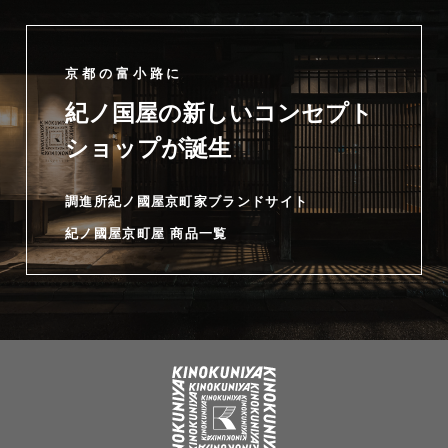
京都の富小路に
紀ノ国屋の新しいコンセプト
ショップが誕生
調進所紀ノ國屋京町家ブランドサイト
紀ノ國屋京町屋 商品一覧