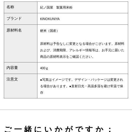
名称
紀ノ国屋 製菓用米粉
ブランド
KINOKUNIYA
原材料名
粳米（国産）
原材料は予告なしに変更となる場合がございます。原材料
および、消費期限、アレルギー情報等は、お手元に届いた
商品の原材料表示をご確認ください。
内容量
400ｇ
注意文
●写真はイメージです。デザイン・パッケージは変更され
る場合があります。●直射日光・高温多湿を避け常温で保
存
ご一緒にいかがですか：