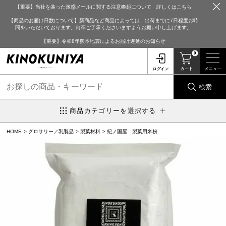
【重要】当社を装った迷惑メールに関する注意喚起について 詳しくはこちら
【商品のお届け日数について】新商品など商品によっては、出荷までに7日程度お時
間をいただいております。何卒ご了承くださいますようお願い申し上げます。
【重要】令和8年熊本地震によるお届け遅延のお知らせ
0
検索
商品カテゴリーを選択する
HOME
グロサリー／乳製品
製菓材料
紀ノ国屋 製菓用米粉