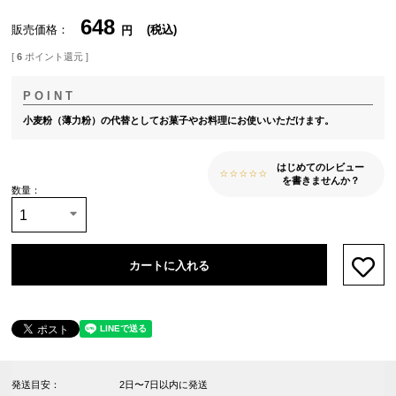
648
販売価格
税込
[
6
ポイント還元 ]
小麦粉（薄力粉）の代替としてお菓子やお料理にお使いいただけます。
はじめてのレビュー
を書きませんか？
カートに入れる
お気
発送目安：
2日〜7日以内に発送