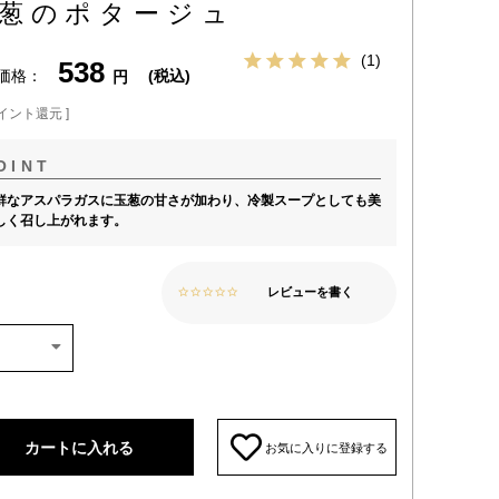
葱のポタージュ
1
538
価格
税込
イント還元 ]
鮮なアスパラガスに玉葱の甘さが加わり、冷製スープとしても美
しく召し上がれます。
レビューを書く
カートに入れる
お気に入りに登録する