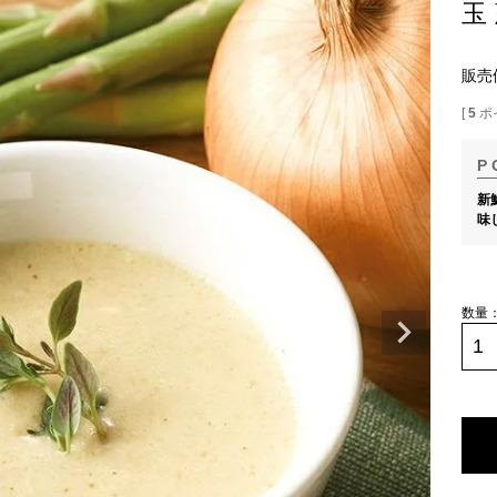
玉
販売
[
5
ポ
新
味