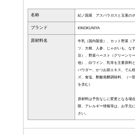
名称
紀ノ国屋 アスパラガスと玉葱の
ブランド
KINOKUNIYA
原材料名
牛乳（国内製造）、カット野菜（
ツ、大根、人参、じゃがいも、な
豆）、野菜ペースト（グリーンリ
他）、白ワイン、乳等を主要原料
パウダー、かつお節エキス、でん
ズ、食塩、酢酸発酵調味料、（一
を含む）
原材料は予告なしに変更となる場
限、アレルギー情報等は、お手元
さい。