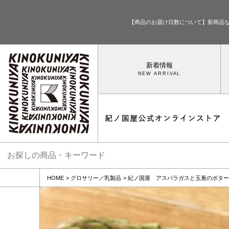
【商品のお届け日数について】新商品
新着情報
HOME
グロサリー／乳製品
紀ノ国屋 アスパラガスと玉葱のポター