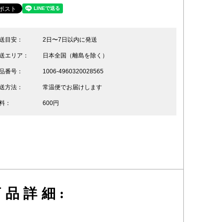
送目安：
2日〜7日以内に発送
送エリア：
日本全国（離島を除く）
品番号：
1006-4960320028565
送方法：
常温便でお届けします
料：
600円
品詳細: