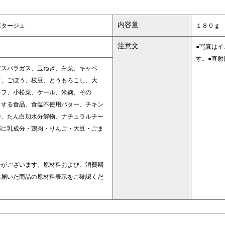
内容量
ポタージュ
１８０ｇ
注意文
●写真は
す。●直
アスパラガス、玉ねぎ、白菜、キャベ
す、ごぼう、枝豆、とうもろこし、大
ーフ、小松菜、ケール、米麹、その
とする食品、食塩不使用バター、チキン
粉、たん白加水分解物、ナチュラルチー
部に乳成分・鶏肉・りんご・大豆・ごま
合がございます。原材料および、消費期
に届いた商品の原材料表示をご確認くだ