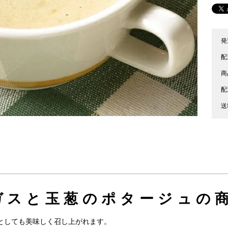
発
配
商
配
送
ガスと玉葱のポタージュの商
としても美味しく召し上がれます。