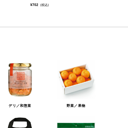
¥702
(税込)
デリ／和惣菜
野菜／果物