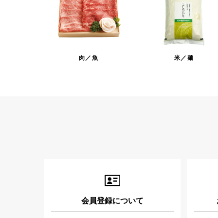
肉／魚
米／麺
会員登録について