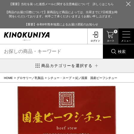
【重要】当社を装った迷惑メールに関する注意喚起について 詳しくはこちら
【商品のお届け日数について】新商品など商品によっては、出荷までに7日程度お時
間をいただいております。何卒ご了承くださいますようお願い申し上げます。
【重要】令和8年熊本地震によるお届け遅延のお知らせ
0
検索
商品カテゴリーを選択する
HOME
グロサリー／乳製品
シチュー・スープ
紀ノ国屋 国産ビーフシチュー