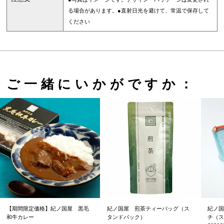
る場合があります。●直射日光を避けて、常温で保存して
ください
ご一緒にいかがですか：
【期間限定価格】紀ノ国屋 黒毛
紀ノ国屋 煎茶ティーバッグ（ス
紀ノ国
和牛カレー
タンドパック）
チ（ス