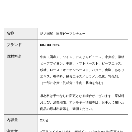
名称
紀ノ国屋 国産ビーフシチュー
ブランド
KINOKUNIYA
原材料名
牛肉（国産）、ワイン、にんじんピューレ、小麦粉、濃縮
ビーフブイヨン、牛脂、トマトペースト、ビーフエキス、
砂糖、ローストオニオンペースト、バター、食塩、あさり
エキス、香辛料、酵母エキス／カラメル色素、乳化剤、
（一部に小麦・乳成分・牛肉・豚肉を含む）
原材料は予告なしに変更となる場合がございます。原材料
および、消費期限、アレルギー情報等は、お手元に届いた
商品の原材料表示をご確認ください。
内容量
230ｇ
注意文
●写真はイメージです。デザイン・パッケージは変更され