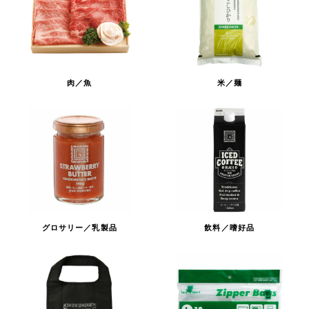
肉／魚
米／麺
グロサリー／乳製品
飲料／嗜好品