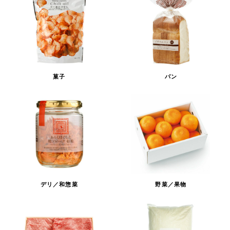
菓子
パン
デリ／和惣菜
野菜／果物