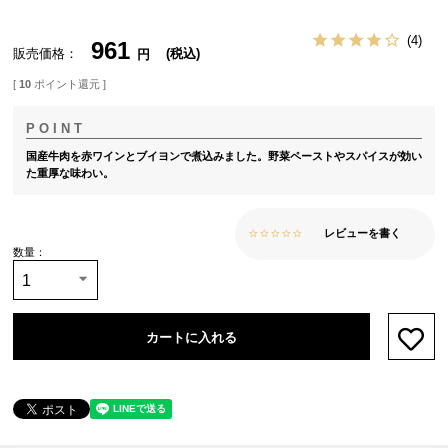
4
961
販売価格
税込
[
10
ポイント還元 ]
国産牛肉を赤ワインとブイヨンで煮込みました。野菜ペーストやスパイスが効い
た重厚な味わい。
レビューを書く
カートに入れる
お気