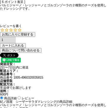
[
6
ポイント進呈 ]
パルミジャーノ・レッジャーノとゴルゴンゾーラの２種類のチーズを使用し
たドレッシングです。
レビューを書く
お気に入りに登録する
カートに入れる
商品について問い合わせる
発送目安：
2日〜7日以内に発送
配送エリア：
商品番号：
商品番号
1005-4960320035815
店舗受取
配送方法：
常温便でお届けします
送料：
600円
商品詳細
レビュー
紀ノ国屋 シーザーサラダドレッシングの商品詳細:
パルミジャーノ・レッジャーノとゴルゴンゾーラの２種類のチーズを使用し