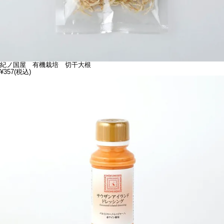
紀ノ国屋 有機栽培 切干大根
¥357
(税込)