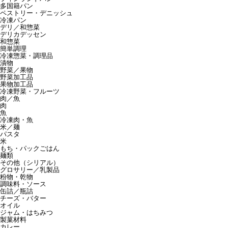
多国籍パン
ペストリー・デニッシュ
冷凍パン
デリ／和惣菜
デリカデッセン
和惣菜
簡単調理
冷凍惣菜・調理品
漬物
野菜／果物
野菜加工品
果物加工品
冷凍野菜・フルーツ
肉／魚
肉
魚
冷凍肉・魚
米／麺
パスタ
米
もち・パックごはん
麺類
その他（シリアル）
グロサリー／乳製品
粉物・乾物
調味料・ソース
缶詰／瓶詰
チーズ・バター
オイル
ジャム・はちみつ
製菓材料
カレー