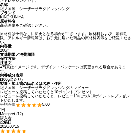
たドレッシングです。
名称
紀ノ国屋 シーザーサラダドレッシング
ブランド
KINOKUNIYA
原材料名
商品画像をご確認ください。
原材料は予告なしに変更となる場合がございます。原材料および、消費期
限、アレルギー情報等は、お手元に届いた商品の原材料表示をご確認くださ
い。
内容量
200ml
賞味期限／消費期限
保存方法
注意文
●写真はイメージです。デザイン・パッケージは変更される場合がありま
す。
栄養成分表示
(100g当たり)
製造・加工書の氏名又は名称・住所
紀ノ国屋 シーザーサラダドレッシングのレビュー:
レビューを投稿していただくと10ポイントプレゼント
レビューを投稿していただくと、レビュー1件につき10ポイントをプレゼン
トいたします。
5.00
1
Margaret
12
購入者
投稿日
2026/03/15