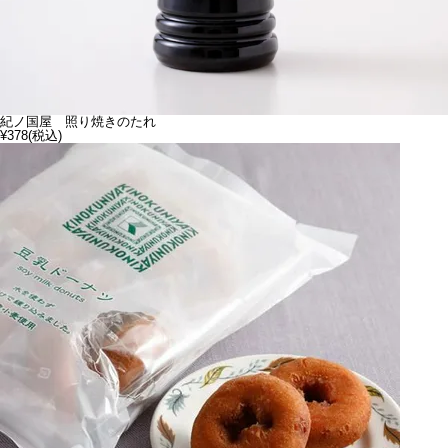
紀ノ国屋 照り焼きのたれ
¥378
(税込)