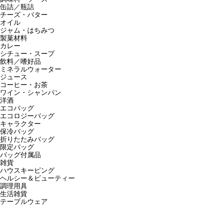
缶詰／瓶詰
チーズ・バター
オイル
ジャム・はちみつ
製菓材料
カレー
シチュー・スープ
飲料／嗜好品
ミネラルウォーター
ジュース
コーヒー・お茶
ワイン・シャンパン
洋酒
エコバッグ
エコロジーバッグ
キャラクター
保冷バッグ
折りたたみバッグ
限定バッグ
バッグ付属品
雑貨
ハウスキーピング
ヘルシー＆ビューティー
調理用具
生活雑貨
テーブルウェア