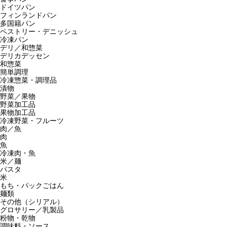
ドイツパン
フィンランドパン
多国籍パン
ペストリー・デニッシュ
冷凍パン
デリ／和惣菜
デリカデッセン
和惣菜
簡単調理
冷凍惣菜・調理品
漬物
野菜／果物
野菜加工品
果物加工品
冷凍野菜・フルーツ
肉／魚
肉
魚
冷凍肉・魚
米／麺
パスタ
米
もち・パックごはん
麺類
その他（シリアル）
グロサリー／乳製品
粉物・乾物
調味料・ソース