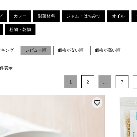
プ
カレー
製菓材料
ジャム・はちみつ
オイル
粉物・乾物
ンキング
レビュー順
価格が安い順
価格が高い順
件表示
1
2
…
7
お気に入りに