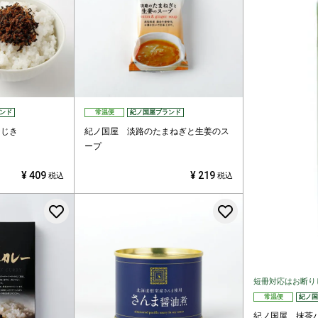
ンド
常温便
紀ノ国屋ブランド
ひじき
紀ノ国屋 淡路のたまねぎと生姜のス
ープ
¥
409
¥
219
税込
税込
お気に入りに登録する
お気に入りに
短冊対応はお断り
常温便
紀ノ国
紀ノ国屋 抹茶