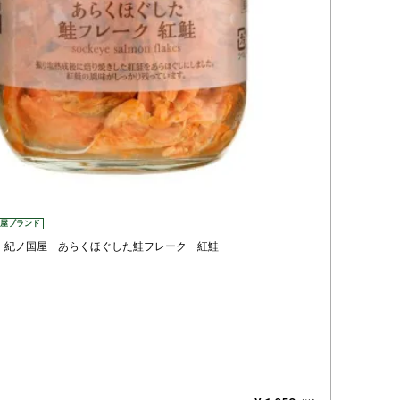
登録する
屋ブランド
】紀ノ国屋 あらくほぐした鮭フレーク 紅鮭