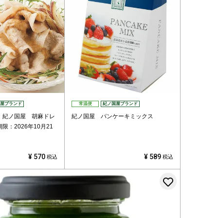
屋ブランド
常温便
紀ノ国屋ブランド
】紀ノ国屋 胡麻ドレ
紀ノ国屋 パンケーキミックス
：2026年10月21
¥
570
¥
589
税込
税込
登録する
お気に入