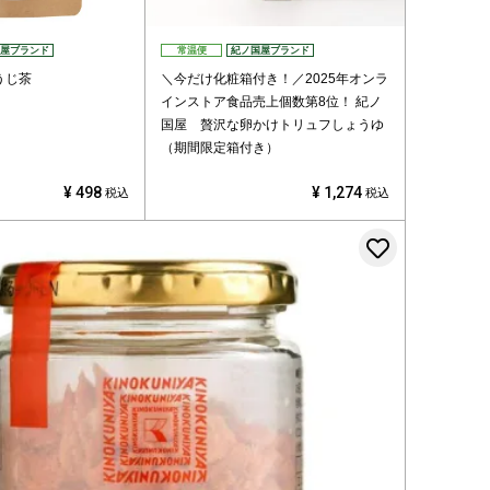
屋ブランド
常温便
紀ノ国屋ブランド
うじ茶
＼今だけ化粧箱付き！／2025年オンラ
インストア食品売上個数第8位！
紀ノ
国屋 贅沢な卵かけトリュフしょうゆ
（期間限定箱付き）
¥
498
¥
1,274
税込
税込
登録する
お気に入