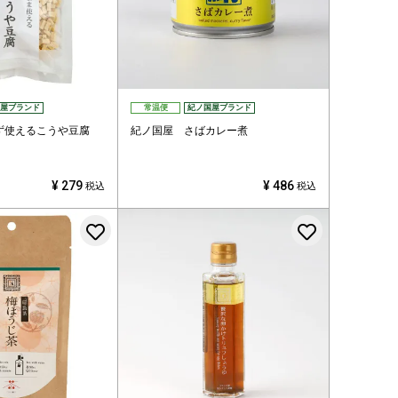
屋ブランド
常温便
紀ノ国屋ブランド
ず使えるこうや豆腐
紀ノ国屋 さばカレー煮
¥
279
¥
486
税込
税込
お気に入りに登録する
お気に入