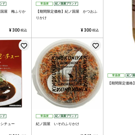
ンド
常温便
紀ノ国屋ブランド
ノ国屋 梅ふりか
【期間限定価格】紀ノ国屋 かつおふ
りかけ
¥
300
¥
300
税込
税込
お気に入りに登録する
お気に入りに
常温便
紀ノ国
【期間限定価格
ンド
常温便
紀ノ国屋ブランド
フシチュー
紀ノ国屋 いそのふりかけ