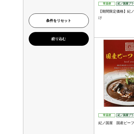
常温便
紀ノ国屋ブラ
【期間限定価格】紀
け
常温便
紀ノ国屋ブラ
紀ノ国屋 国産ビー