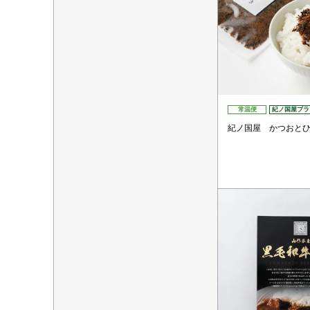
常温便
紀ノ国屋ブラ
紀ノ国屋 かつおと