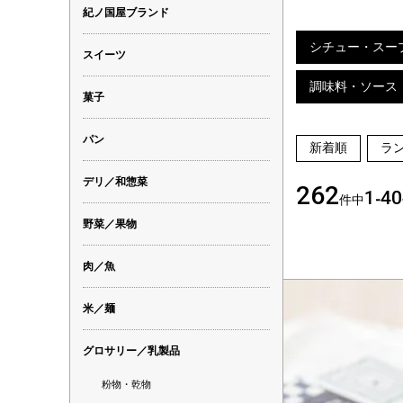
紀ノ国屋ブランド
シチュー・スー
スイーツ
調味料・ソース
菓子
パン
新着順
ラ
デリ／和惣菜
262
1
40
件中
-
野菜／果物
肉／魚
米／麺
グロサリー／乳製品
粉物・乾物