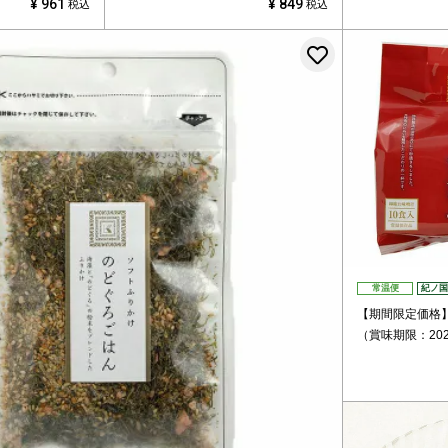
¥
961
¥
849
税込
税込
お気に入りに
常温便
紀ノ国
【期間限定価格
（賞味期限：202