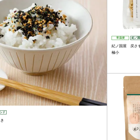
常温便
紀ノ国
紀ノ国屋 戻さ
極小
ンド
じき