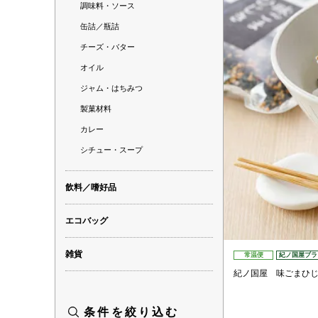
調味料・ソース
缶詰／瓶詰
チーズ・バター
オイル
ジャム・はちみつ
製菓材料
カレー
シチュー・スープ
飲料／嗜好品
エコバッグ
雑貨
常温便
紀ノ国屋ブラ
紀ノ国屋 味ごまひ
条件を絞り込む