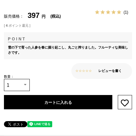
1
397
販売価格
税込
[
4
ポイント還元 ]
雪の下で育った人参を春に掘り起こし、丸ごと搾りました。フルーティな美味し
さです。
レビューを書く
カートに入れる
お気