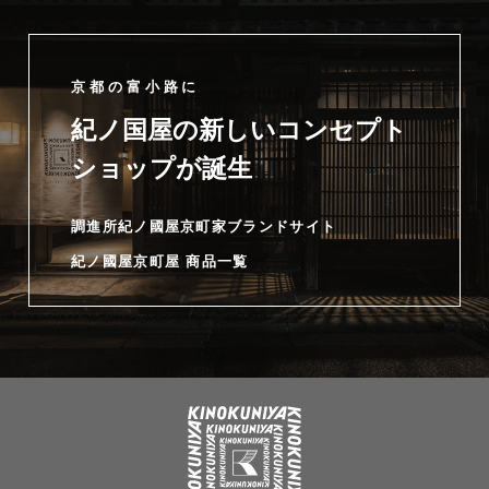
京都の富小路に
紀ノ国屋の新しいコンセプト
ショップが誕生
調進所紀ノ國屋京町家ブランドサイト
紀ノ國屋京町屋 商品一覧