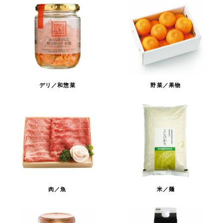
デリ／和惣菜
野菜／果物
肉／魚
米／麺