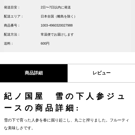
発送目安：
2日〜7日以内に発送
配送エリア：
日本全国（離島を除く）
商品番号：
1003-4960320027988
配送方法：
常温便でお届けします
送料：
600円
商品詳細
レビュー
紀ノ国屋 雪の下人参ジュ
ースの商品詳細:
雪の下で育った人参を春に掘り起こし、丸ごと搾りました。フルーティ
な美味しさです。