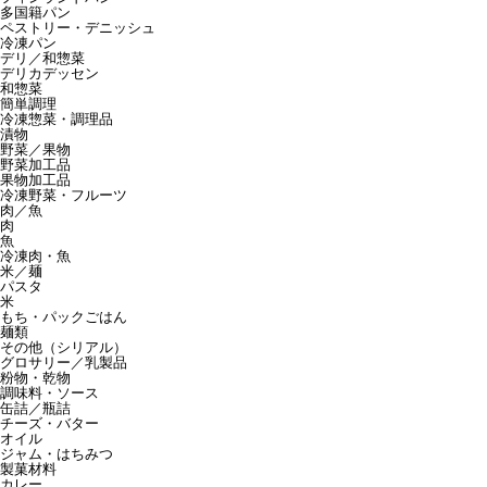
多国籍パン
ペストリー・デニッシュ
冷凍パン
デリ／和惣菜
デリカデッセン
和惣菜
簡単調理
冷凍惣菜・調理品
漬物
野菜／果物
野菜加工品
果物加工品
冷凍野菜・フルーツ
肉／魚
肉
魚
冷凍肉・魚
米／麺
パスタ
米
もち・パックごはん
麺類
その他（シリアル）
グロサリー／乳製品
粉物・乾物
調味料・ソース
缶詰／瓶詰
チーズ・バター
オイル
ジャム・はちみつ
製菓材料
カレー