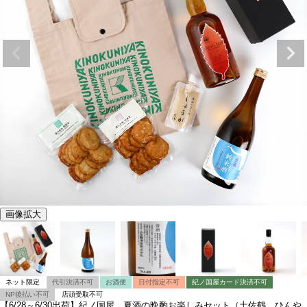
画像拡大
ネット限定
代引決済不可
お酒便
日付指定不可
紀ノ国屋カード決済不可
NP後払い不可
店頭受取不可
【6/28～6/30出荷】紀ノ国屋 夏酒の晩酌お楽しみセット（土佐鶴 ひんや