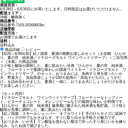
発送目安：
6月28日～6月30日に出荷いたします。日時指定はお選びいただけません。
配送エリア：
沖縄・離島除く
商品番号：
商品番号
7103-20260603to
店舗受取
配送方法：
お酒便でお届けします
送料：
送料込み
商品詳細
レビュー
【6/28～6/30出荷】紀ノ国屋 夏酒の晩酌お楽しみセット（土佐鶴 ひんや
り、夏の宵 純米酒／イチローズモルト ワインウッドリザーブ）＜ご自宅用
＞（冷蔵）の商品詳細:
コク味と酸味が調和した、夏に飲みたい冷酒「ひんやり、夏の宵 純米酒」
と、フルーティーで複雑な味わいの国産ウイスキー「イチローズモルト ワ
インウッドリザーブ」のセット。おつまみには、魚肉すり身を使ったいか
天、野菜天と、高知県産しょうが100％使用の「高知そだちのしょうがだ
け」を詰め合わせました。夏酒と一緒に、おつまみ天にしょうがだけを添え
てお楽しみください。
《セット内容》
【イチローズモルト ワインウッドリザーブ】フルーティーなトップノー
ト、ビターチョコレート、オレンジピールなどの複雑な味わいが特徴です。
【ひんやり、夏の宵 純米酒】厳寒期に醸された純米酒を瓶貯蔵。コク味と
酸味が見事に調和した、夏に飲みたい冷酒。
【紀ノ国屋 スモールショッパー オフホワイト】手のひらサイズに収納で
き、バッグの中でもかさばらず、すぐに取り出せる手軽さが魅力です。
【おつまみ いか天】リン酸塩を使わない製法で作ったすり身にいかを練り
込み、なたね油で揚げました。