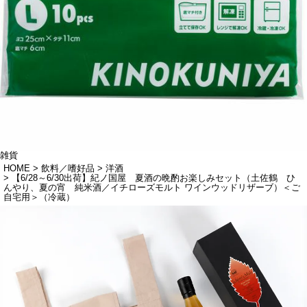
雑貨
HOME
飲料／嗜好品
洋酒
【6/28～6/30出荷】紀ノ国屋 夏酒の晩酌お楽しみセット（土佐鶴 ひ
んやり、夏の宵 純米酒／イチローズモルト ワインウッドリザーブ）＜ご
自宅用＞（冷蔵）