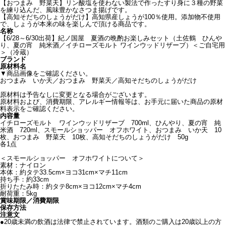
【おつまみ 野菜天】リン酸塩を使わない製法で作ったすり身に３種の野菜
を練り込んだ、風味豊かなさつま揚げです。
【高知そだちのしょうがだけ】高知県産しょうが100％使用。添加物不使用
で、しょうが本来の味を楽しんで頂ける商品です。
名称
【6/28～6/30出荷】紀ノ国屋 夏酒の晩酌お楽しみセット（土佐鶴 ひんや
り、夏の宵 純米酒／イチローズモルト ワインウッドリザーブ）＜ご自宅用
＞（冷蔵）
ブランド
原材料名
▼商品画像をご確認ください。
おつまみ いか天／おつまみ 野菜天／高知そだちのしょうがだけ
原材料は予告なしに変更となる場合がございます。
原材料および、消費期限、アレルギー情報等は、お手元に届いた商品の原材
料表示をご確認ください。
内容量
イチローズモルト ワインウッドリザーブ 700ml、ひんやり、夏の宵 純
米酒 720ml、スモールショッパー オフホワイト、おつまみ いか天 10
枚、おつまみ 野菜天 10枚、高知そだちのしょうがだけ 50g
各1点
＜スモールショッパー オフホワイトについて＞
素材：ナイロン
本体：約タテ33.5cm×ヨコ31cm×マチ11cm
持ち手：約33cm
折りたたみ時：約タテ8cm×ヨコ12cm×マチ4cm
耐荷重：5kg
賞味期限／消費期限
保存方法
注意文
●20歳未満の飲酒は法律で禁止されています。酒類のご購入は20歳以上の方