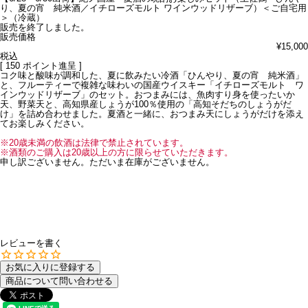
り、夏の宵 純米酒／イチローズモルト ワインウッドリザーブ）＜ご自宅用
＞（冷蔵）
販売を終了しました。
販売価格
¥
15,000
税込
[
150
ポイント進呈 ]
コク味と酸味が調和した、夏に飲みたい冷酒「ひんやり、夏の宵 純米酒」
と、フルーティーで複雑な味わいの国産ウイスキー「イチローズモルト ワ
インウッドリザーブ」のセット。おつまみには、魚肉すり身を使ったいか
天、野菜天と、高知県産しょうが100％使用の「高知そだちのしょうがだ
け」を詰め合わせました。夏酒と一緒に、おつまみ天にしょうがだけを添え
てお楽しみください。
※20歳未満の飲酒は法律で禁止されています。
※酒類のご購入は20歳以上の方に限らせていただきます。
申し訳ございません。ただいま在庫がございません。
レビューを書く
お気に入りに登録する
商品について問い合わせる