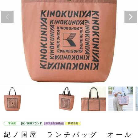
常温便
紀ノ国屋ブランド
ギフト対応商品
簡易包装
紀ノ国屋 ランチバッグ オール