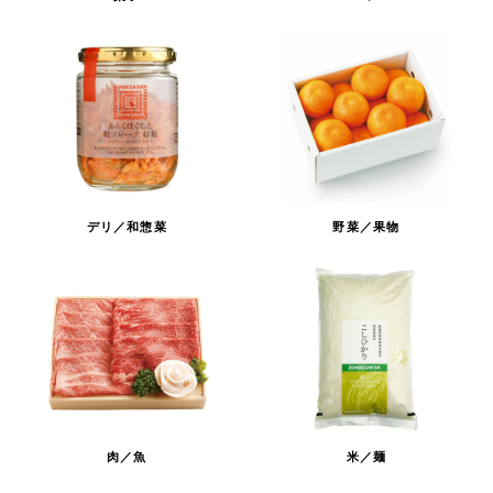
デリ／和惣菜
野菜／果物
肉／魚
米／麺