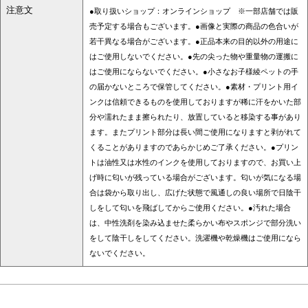
注意文
●取り扱いショップ：オンラインショップ ※一部店舗では販
売予定する場合もございます。●画像と実際の商品の色合いが
若干異なる場合がございます。●正品本来の目的以外の用途に
はご使用しないでください。●先の尖った物や重量物の運搬に
はご使用にならないでください。●小さなお子様綾ペットの手
の届かないところで保管してください。●素材・プリント用イ
ンクは信頼できるものを使用しておりますが稀に汗をかいた部
分や濡れたまま擦られたり、放置していると移染する事があり
ます。またプリント部分は長い間ご使用になりますと剥がれて
くることがありますのであらかじめご了承ください。●プリン
トは油性又は水性のインクを使用しておりますので、お買い上
げ時に匂いが残っている場合がございます。匂いが気になる場
合は袋から取り出し、広げた状態で風通しの良い場所で日陰干
しをして匂いを飛ばしてからご使用ください。●汚れた場合
は、中性洗剤を染み込ませた柔らかい布やスポンジで部分洗い
をして陰干しをしてください。洗濯機や乾燥機はご使用になら
ないでください。