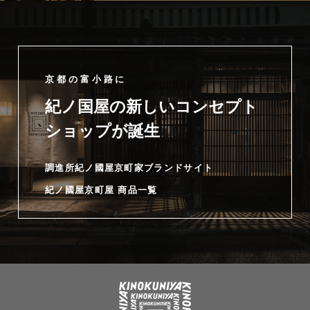
京都の富小路に
紀ノ国屋の新しいコンセプト
ショップが誕生
調進所紀ノ國屋京町家ブランドサイト
紀ノ國屋京町屋 商品一覧