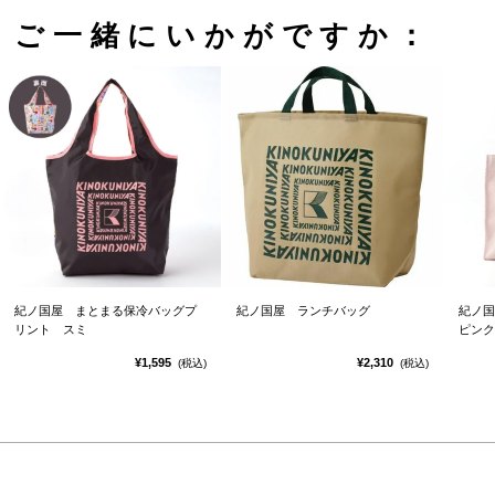
ご一緒にいかがですか：
紀ノ国屋 まとまる保冷バッグプ
紀ノ国屋 ランチバッグ
紀ノ
リント スミ
ピンク
¥1,595
¥2,310
(税込)
(税込)