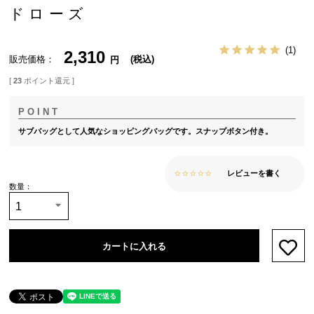
ドローズ
1
2,310
販売価格
税込
[
23
ポイント還元 ]
サブバッグとして人気なショッピングバッグです。スナップボタン付き。
レビューを書く
カートに入れる
お気