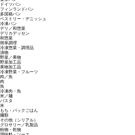
ドイツパン
フィンランドパン
多国籍パン
ペストリー・デニッシュ
冷凍パン
デリ／和惣菜
デリカデッセン
和惣菜
簡単調理
冷凍惣菜・調理品
漬物
野菜／果物
野菜加工品
果物加工品
冷凍野菜・フルーツ
肉／魚
肉
魚
冷凍肉・魚
米／麺
パスタ
米
もち・パックごはん
麺類
その他（シリアル）
グロサリー／乳製品
粉物・乾物
調味料・ソース