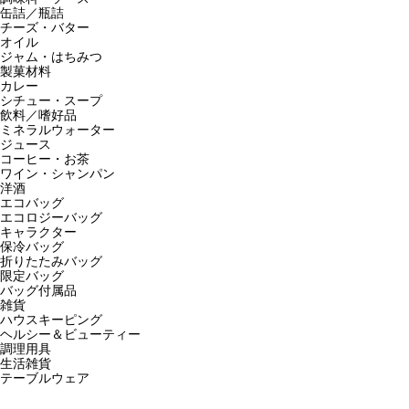
缶詰／瓶詰
チーズ・バター
オイル
ジャム・はちみつ
製菓材料
カレー
シチュー・スープ
飲料／嗜好品
ミネラルウォーター
ジュース
コーヒー・お茶
ワイン・シャンパン
洋酒
エコバッグ
エコロジーバッグ
キャラクター
保冷バッグ
折りたたみバッグ
限定バッグ
バッグ付属品
雑貨
ハウスキーピング
ヘルシー＆ビューティー
調理用具
生活雑貨
テーブルウェア