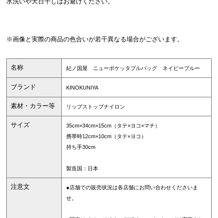
水洗いや天日干しはお避けください。
※画像と実際の商品の色合いが若干異なる場合がございます。
名称
紀ノ国屋 ニューポケッタブルバッグ ネイビーブルー
ブランド
KINOKUNIYA
素材・カラー等
リップストップナイロン
サイズ
35cm×34cm×15cm（タテ×ヨコ×マチ）
携帯時12cm×10cm（タテ×ヨコ）
持ち手30cm
製造国：日本
注意文
●店舗での販売状況は各店舗にお問い合わせくださいま
せ。