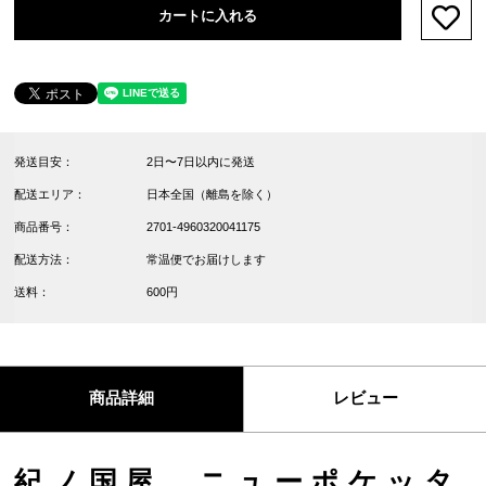
カートに入れる
お気
発送目安：
2日〜7日以内に発送
配送エリア：
日本全国（離島を除く）
商品番号：
2701-4960320041175
配送方法：
常温便でお届けします
送料：
600円
商品詳細
レビュー
紀ノ国屋 ニューポケッタ