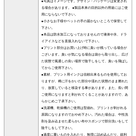
●写真はイメージです。デザイン・パッケージは変更され
る場合があります。 ●製品本来の目的以外の用途にはご使
用にならないで下さい。
●小さなお子様やペットの手の届かないところで保管して
下さい。
●本品は防水加工になっておりませんので液体や氷、ドラ
イアイスなどを直接入れないで下さい。
●プリント部分はお買い上げ時に臭いが残っている場合が
ございます。臭いが気になる場合は袋から取り出し、広げ
た状態で風通しの良い場所で陰干しをして、臭いを飛ばし
てからご使用下さい。
●素材、プリント用インクは信頼出来るものを使用してお
りますが、稀に汗をかいた部分や濡れた状態のまま擦れた
り、放置していると移染する事があります。また、長い間
ご使用になりますと剥がれてくることがありますので、あ
らかじめご了承下さい。
●洗濯機、乾燥機のご使用は型崩れ、プリントが剥がれる
原因になりますのでおやめ下さい。汚れた場合は、中性洗
剤を染み込ませた柔らかい布やスポンジで部分洗いをして
陰干しをして下さい。
●過度に重いものを入れたり、無理に詰め込んだり、鋭利