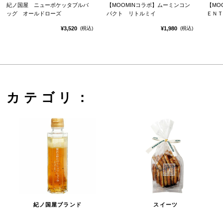
紀ノ国屋 ニューポケッタブルバ
【MOOMINコラボ】ムーミンコン
【MO
ッグ オールドローズ
パクト リトルミイ
ＥＮＴ
¥3,520
¥1,980
(税込)
(税込)
カテゴリ：
紀ノ国屋ブランド
スイーツ