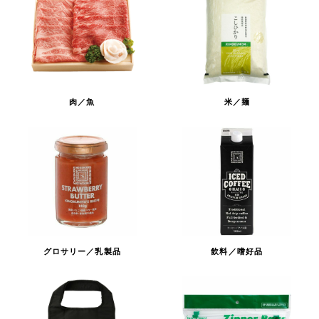
肉／魚
米／麺
グロサリー／乳製品
飲料／嗜好品