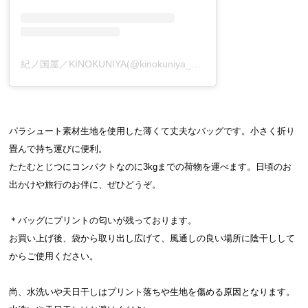
紀ノ国屋／KINOKUNIYA(@kinokuniya_super)がシェアした投稿
パラシュート素材生地を使用した薄くて丈夫なバッグです。小さく折り
畳んで持ち運びに便利。
たたむとじつにコンパクトなのに3kgまでの荷物を運べます。日頃のお
出かけや旅行のお伴に、ぜひどうぞ。
＊バッグにプリントの匂いが残っております。
お買い上げ後、袋から取り出し広げて、風通しの良い場所に陰干しして
からご使用ください。
尚、水洗いや天日干しはプリント落ちや生地を傷める原因となります。