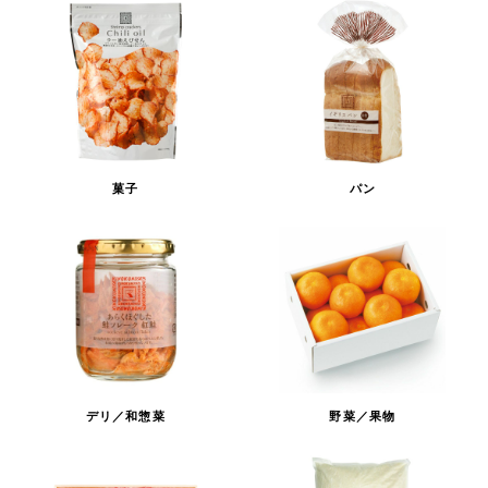
菓子
パン
デリ／和惣菜
野菜／果物