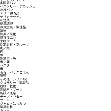
多国籍パン
ペストリー・デニッシュ
冷凍パン
デリ／和惣菜
デリカデッセン
和惣菜
簡単調理
冷凍惣菜・調理品
漬物
野菜／果物
野菜加工品
果物加工品
冷凍野菜・フルーツ
肉／魚
肉
魚
冷凍肉・魚
米／麺
パスタ
米
もち・パックごはん
麺類
その他（シリアル）
グロサリー／乳製品
粉物・乾物
調味料・ソース
缶詰／瓶詰
チーズ・バター
オイル
ジャム・はちみつ
製菓材料
カレー