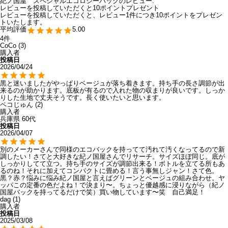
紀ノ国屋 スペシャルエコロジーバッグのレビュー:
レビューを投稿していただくと10ポイントプレゼント
レビューを投稿していただくと、レビュー1件につき10ポイントをプレゼン
トいたします。
5.00
4
CoCo
3
購入者
投稿日
2026/04/24
黒と迷いましたがやっぱりベージュが落ち着きます。持ち手の長さ調節が出
来るのが助かります。底板が有るので入れた物の収まりが良いです。しっか
りした生地で丈夫そうです。長く使いたいと思います。
ペコじゅん
2
購入者
兵庫県
60代
投稿日
2026/04/07
別のメーカーさんで同様のエコバックを持ってて汚れて汚くなってるので新
調したい！さてと大好きな紀ノ国屋さんでリサーチ。サイズほぼ同じ。底が
しっかりしてて立つ。持ち手のサイズが調節出来る！ボトルを立てる所もあ
るのね！それに加えてコンパクトに畳める！言う事無しジャン！さて色。
黒？赤？悩みに悩み紀ノ国屋と言えばグリーンとベージュの組み合わせ。ヤ
ッパこの定番の色だよね！で決まり〜。ちょっと優越感に浸りながら（紀ノ
国屋バックを持ってるだけで笑）買い物しています〜笑　自己満足！
dag
1
購入者
投稿日
2025/03/08