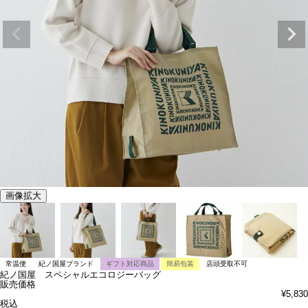
画像拡大
常温便
紀ノ国屋ブランド
ギフト対応商品
簡易包装
店頭受取不可
紀ノ国屋 スペシャルエコロジーバッグ
販売価格
¥
5,830
税込