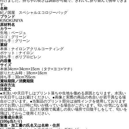
付けました。持ち手の長さは調節が可能で、きれいに折り畳んで携帯できま
す。
名称
紀ノ国屋 スペシャルエコロジーバッグ
ブランド
KINOKUNIYA
原材料名
カラー
生地：ベージュ
ロゴ：グリーン
持ち手：グリーン
素材
本体：ナイロンアクリルコーティング
ポケット：ナイロン
持ち手：ポリプロピレン
内容量
サイズ
本体34cm×34cm×15cm（タテ×ヨコ×マチ）
折りたたみ時：18cm×16cm
持ち手：30cm?55cm
賞味期限／消費期限
保存方法
注意文
●水洗いや天日干しはプリント落ちや生地を傷める原因となります。水洗い
や天日干しはお避けください。●画像と実際の商品の色合いが若干異なる場
合がございます。●当製品のプリント部分は油性インクを使用しております
のでお買い上げ時に匂いが残っている場合がございます。匂いが気になる場
合は袋から出し、広げた状態で風通しの良い場所で日陰干しをして、匂いを
飛ばしてからご使用ください。
栄養成分表示
(100g当たり)
製造・加工書の氏名又は名称・住所