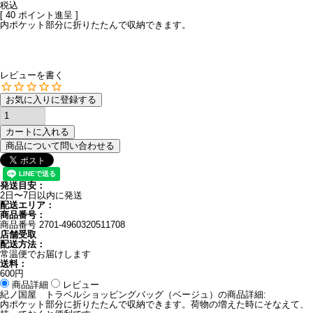
税込
[
40
ポイント進呈 ]
内ポケット部分に折りたたんで収納できます。
レビューを書く
お気に入りに登録する
カートに入れる
商品について問い合わせる
発送目安：
2日〜7日以内に発送
配送エリア：
商品番号：
商品番号
2701-4960320511708
店舗受取
配送方法：
常温便でお届けします
送料：
600円
商品詳細
レビュー
紀ノ国屋 トラベルショッピングバッグ（ベージュ）の商品詳細:
内ポケット部分に折りたたんで収納できます。荷物の増えた時にそなえて、