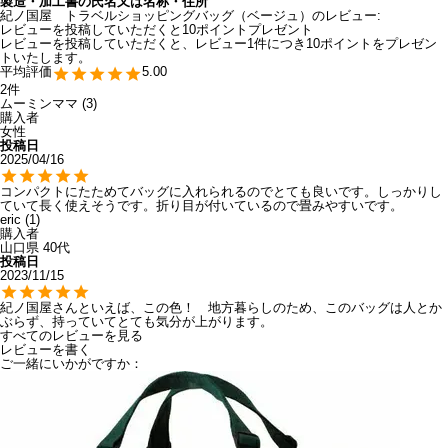
製造・加工書の氏名又は名称・住所
紀ノ国屋 トラベルショッピングバッグ（ベージュ）のレビュー:
レビューを投稿していただくと10ポイントプレゼント
レビューを投稿していただくと、レビュー1件につき10ポイントをプレゼン
トいたします。
5.00
2
ムーミンママ
3
購入者
女性
投稿日
2025/04/16
コンパクトにたためてバッグに入れられるのでとても良いです。しっかりし
ていて長く使えそうです。折り目が付いているので畳みやすいです。
eric
1
購入者
山口県
40代
投稿日
2023/11/15
紀ノ国屋さんといえば、この色！　地方暮らしのため、このバッグは人とか
ぶらず、持っていてとても気分が上がります。
すべてのレビューを見る
レビューを書く
ご一緒にいかがですか：