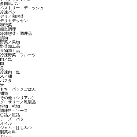
多国籍パン
ペストリー・デニッシュ
冷凍パン
デリ／和惣菜
デリカデッセン
和惣菜
簡単調理
冷凍惣菜・調理品
漬物
野菜／果物
野菜加工品
果物加工品
冷凍野菜・フルーツ
肉／魚
肉
魚
冷凍肉・魚
米／麺
パスタ
米
もち・パックごはん
麺類
その他（シリアル）
グロサリー／乳製品
粉物・乾物
調味料・ソース
缶詰／瓶詰
チーズ・バター
オイル
ジャム・はちみつ
製菓材料
カレー