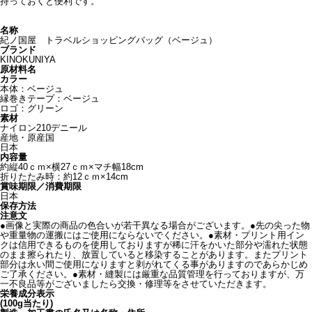
持っておくと便利です。
名称
紀ノ国屋 トラベルショッピングバッグ（ベージュ）
ブランド
KINOKUNIYA
原材料名
カラー
本体：ベージュ
縁巻きテープ：ベージュ
ロゴ：グリーン
素材
ナイロン210デニール
産地・原産国
日本
内容量
約縦40ｃｍ×横27ｃｍ×マチ幅18cm
折りたたみ時：約12ｃｍ×14cm
賞味期限／消費期限
日本
保存方法
注意文
●画像と実際の商品の色合いが若干異なる場合がございます。●先の尖った物
や重量物の運搬にはご使用にならないでください。●素材・プリント用イン
クは信用できるものを使用しておりますが稀に汗をかいた部分や濡れた状態
のまま擦られたり、放置していると移染することがあります。またプリント
部分は永い間ご使用になりますと剥がれてくる事がありますのであらかじめ
ご了承ください。●素材・縫製には厳重な品質管理を行っておりますが、万
一不良品等がございましたら交換・修理等をさせていただきます。
栄養成分表示
(100g当たり)