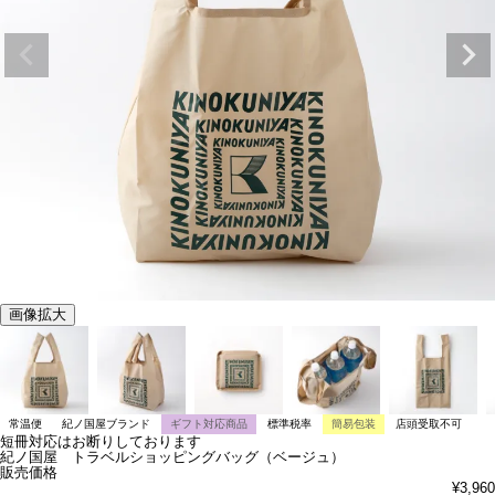
画像拡大
常温便
紀ノ国屋ブランド
ギフト対応商品
標準税率
簡易包装
店頭受取不可
短冊対応はお断りしております
紀ノ国屋 トラベルショッピングバッグ（ベージュ）
販売価格
¥
3,960