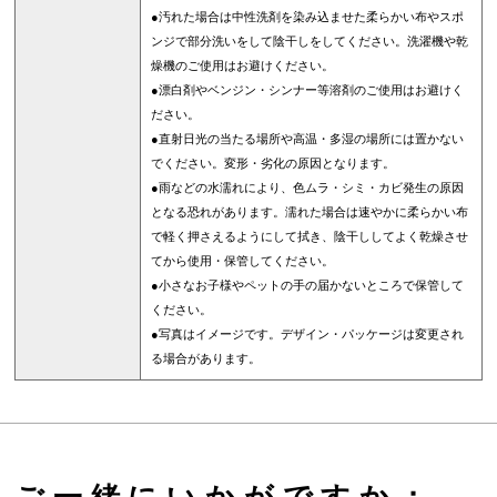
●汚れた場合は中性洗剤を染み込ませた柔らかい布やスポ
ンジで部分洗いをして陰干しをしてください。洗濯機や乾
燥機のご使用はお避けください。
●漂白剤やベンジン・シンナー等溶剤のご使用はお避けく
ださい。
●直射日光の当たる場所や高温・多湿の場所には置かない
でください。変形・劣化の原因となります。
●雨などの水濡れにより、色ムラ・シミ・カビ発生の原因
となる恐れがあります。濡れた場合は速やかに柔らかい布
で軽く押さえるようにして拭き、陰干ししてよく乾燥させ
てから使用・保管してください。
●小さなお子様やペットの手の届かないところで保管して
ください。
●写真はイメージです。デザイン・パッケージは変更され
る場合があります。