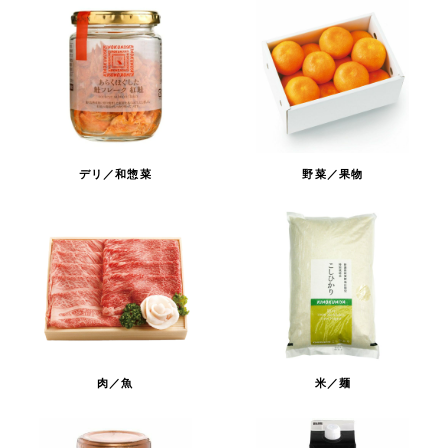
デリ／和惣菜
野菜／果物
肉／魚
米／麺