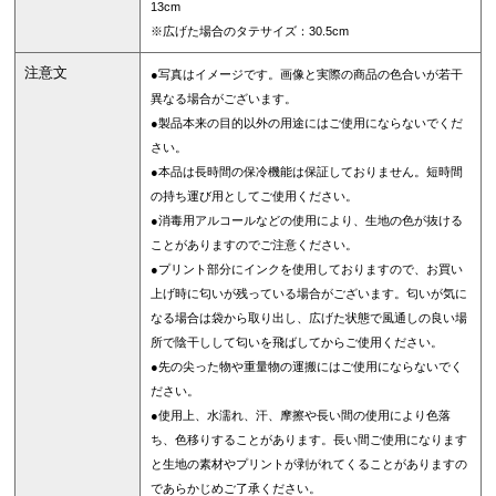
13cm
※広げた場合のタテサイズ：30.5cm
注意文
●写真はイメージです。画像と実際の商品の色合いが若干
異なる場合がございます。
●製品本来の目的以外の用途にはご使用にならないでくだ
さい。
●本品は長時間の保冷機能は保証しておりません。短時間
の持ち運び用としてご使用ください。
●消毒用アルコールなどの使用により、生地の色が抜ける
ことがありますのでご注意ください。
●プリント部分にインクを使用しておりますので、お買い
上げ時に匂いが残っている場合がございます。匂いが気に
なる場合は袋から取り出し、広げた状態で風通しの良い場
所で陰干しして匂いを飛ばしてからご使用ください。
●先の尖った物や重量物の運搬にはご使用にならないでく
ださい。
●使用上、水濡れ、汗、摩擦や長い間の使用により色落
ち、色移りすることがあります。長い間ご使用になります
と生地の素材やプリントが剥がれてくることがありますの
であらかじめご了承ください。