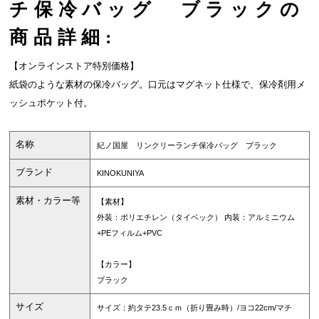
チ保冷バッグ ブラックの
商品詳細:
【オンラインストア特別価格】
紙袋のような素材の保冷バッグ。口元はマグネット仕様で、保冷剤用メ
ッシュポケット付。
名称
紀ノ国屋 リンクリーランチ保冷バッグ ブラック
ブランド
KINOKUNIYA
素材・カラー等
【素材】
外装：ポリエチレン（タイベック） 内装：アルミニウム
+PEフィルム+PVC
【カラー】
ブラック
サイズ
サイズ：約タテ23.5ｃｍ（折り畳み時）/ヨコ22cm/マチ