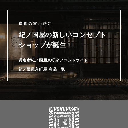
京都の富小路に
紀ノ国屋の新しいコンセプト
ショップが誕生
調進所紀ノ國屋京町家ブランドサイト
紀ノ國屋京町屋 商品一覧