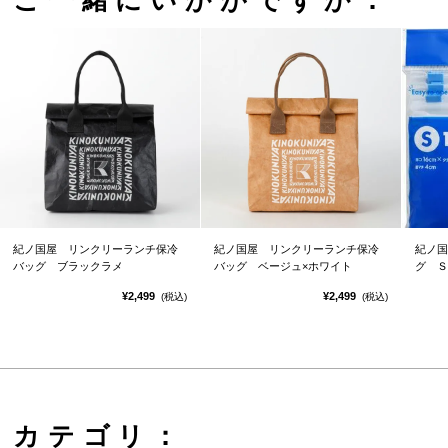
ご一緒にいかがですか：
紀ノ国屋 リンクリーランチ保冷
紀ノ国屋 リンクリーランチ保冷
紀ノ国
バッグ ブラックラメ
バッグ ベージュ×ホワイト
グ Ｓ
¥2,499
¥2,499
(税込)
(税込)
カテゴリ：