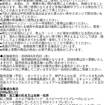
●先の尖った物や重量物の運搬にはご使用にならないでください。
●使用上、水濡れ、汗、摩擦や長い間の使用により色落ち、色移りすること
があります。長い間ご使用になりますと生地の素材やプリントが剥がれてく
ることがありますのであらかじめご了承ください。
●汚れた場合は中性洗剤を染み込ませた柔らかい布やスポンジで部分洗いを
して陰干しをしてください。
洗濯機や乾燥機のご使用はお避けください。
●漂白剤やベンジン・シンナー等溶剤のご使用はお避けください。
●直射日光の当たる場所や高温多湿の場所には置かないでください。変形・
劣化の原因となります。
●雨などの水濡れにより、色ムラ・シミ・カビ発生の原因となる恐れがあり
ます。濡れた場合は速やかに柔らかい布で軽く押さえるようにして拭き、陰
干ししてよく乾燥させてから使用・保管してください。
●小さなお子様やペットの手の届かないところで保管してください。
●表面のTPUは、長期使用で黄変する場合がございます。
●画像と実際の商品の色合いが若干異なる場合がございます。
◆店舗発売日：2026年6月25日（木）
※販売店舗は、発売開始時点の情報となります。店頭在庫は日々変動いたし
ますので、販売状況は直接店舗へお問い合わせください。
※商品の入荷状況により店舗での販売が遅れる場合がございます。
※商品は十分に準備してございますが万が一品切れの際はご容赦ください。
販売店舗（予定）：オンラインストア、神戸さんちか店、グランスタ丸の内
店、グランスタ店、日本橋高島屋S.C.店、大丸東京店、エキュート上野店、
渋谷スクランブルスクエア店、ジェイアール京都伊勢丹店、エキュート立川
店
栄養成分表示
(100g当たり)
製造・加工書の氏名又は名称・住所
紀ノ国屋 スクエア保冷バッグ ネイビー×ライトグレーのレビュー:
レビューを投稿していただくと10ポイントプレゼント