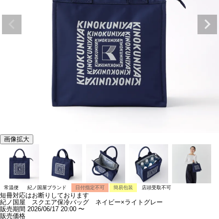
画像拡大
常温便
紀ノ国屋ブランド
日付指定不可
簡易包装
店頭受取不可
短冊対応はお断りしております
紀ノ国屋 スクエア保冷バッグ ネイビー×ライトグレー
販売期間
2026/06/17 20:00
〜
販売価格