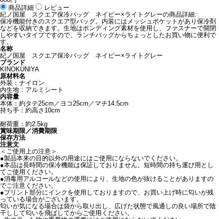
商品詳細
レビュー
紀ノ国屋 スクエア保冷バッグ ネイビー×ライトグレーの商品詳細:
保冷機能付きのスクエア型バッグ。内装にはメッシュポケットがあり保冷剤
などを収納できます。生地はボンディング素材を使用し、ファスナーで開閉
しやすいタイプですので、ランチバッグからちょっとしたお買い物に便利で
す。
名称
紀ノ国屋 スクエア保冷バッグ ネイビー×ライトグレー
ブランド
KINOKUNIYA
原材料名
外装：ナイロン
内生地：アルミシート
内容量
本体：約タテ25cm／ヨコ25cm／マチ14.5cm
持ち手：約高さ10cm
耐荷重：約2.5kg
賞味期限／消費期限
保存方法
注意文
＜ご使用上の注意＞
●製品本来の目的以外の用途にはご使用にならないでください。
●本品は長時間の保冷機能は保証しておりません。短時間の持ち運び用とし
てご使用ください。
●消毒用アルコールなどの使用により、生地の色が抜けることがありますの
でご注意ください。
●プリント部分にインクを使用しておりますので、お買い上げ時に匂いが残
っている場合がございます。
匂いが気になる場合は袋から取り出し、広げた状態で風通しの良い場所で陰
干しして匂いを飛ばしてからご使用ください。