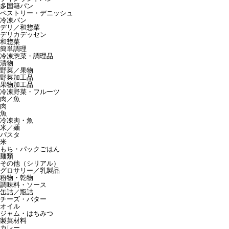
多国籍パン
ペストリー・デニッシュ
冷凍パン
デリ／和惣菜
デリカデッセン
和惣菜
簡単調理
冷凍惣菜・調理品
漬物
野菜／果物
野菜加工品
果物加工品
冷凍野菜・フルーツ
肉／魚
肉
魚
冷凍肉・魚
米／麺
パスタ
米
もち・パックごはん
麺類
その他（シリアル）
グロサリー／乳製品
粉物・乾物
調味料・ソース
缶詰／瓶詰
チーズ・バター
オイル
ジャム・はちみつ
製菓材料
カレー