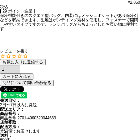
¥
2,860
税込
[
29
ポイント進呈 ]
保冷機能付きのスクエア型バッグ。内装にはメッシュポケットがあり保冷剤
などを収納できます。生地はボンディング素材を使用し、ファスナーで開閉
しやすいタイプですので、ランチバッグからちょっとしたお買い物に便利で
す。
レビューを書く
お気に入りに登録する
カートに入れる
商品について問い合わせる
発送目安：
2日〜7日以内に発送
配送エリア：
商品番号：
商品番号
2701-4960320044633
店舗受取
配送方法：
常温便でお届けします
送料：
600円