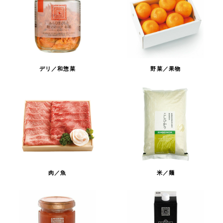
デリ／和惣菜
野菜／果物
肉／魚
米／麺