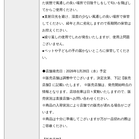
た状態で風通しの良い場所で日陰干しをして匂いを飛ばし
てからご使用ください。
●直射日光を避け、湿度の少ない風通しの良い場所で保管
してください。経年と共に劣化しますので長期間の保管は
お控えください。
●繰り返しの使用でしわが発生いたしますが、使用上問題
ございません。
●ペットや子どもの手の届かないところに保管してくださ
い。
◆店舗発売日：2026年1月28日（水）予定
※販売店舗は調整中でございます。決定次第、下記【販売
店舗】に記載いたします。 ※販売店舗は、発売開始時点の
情報となります。店頭在庫は日々変動いたしますので、販
売状況は直接店舗へお問い合わせください。
※商品の入荷状況により店舗での販売が遅れる場合がござ
います。
※商品は十分に準備してございますが万が一品切れの際は
ご容赦ください。