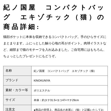
紀ノ国屋 コンパクトバッ
グ エキゾチック（猫）の
商品詳細:
猫顔ポケットに本体を収納できるコンパクトバッグ。手のひらサイズに
まとまります。ふにっとした触り心地の耳がポイント。肉球イラストな
ど、細部まで猫のモチーフを入れ込みました。ご自宅用にはもちろん、
ちょっとしたプレゼントにもどうぞ。
名称
紀ノ国屋 コンパクトバッグ エキゾチック（猫）
ブランド
KINOKUNIYA
素材・カラー等
ポリエステル
サイズ
本体：約タテ31.5×ヨコ47×マチ29cm
注意文
●商品の管理上、商品名の末尾に（猫）と記載いたしてお