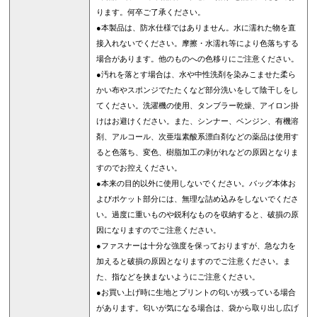
ります。何卒ご了承ください。
●本製品は、防水仕様ではありません。水に濡れた物を直
接入れないでください。摩擦・水濡れ等により色落ちする
場合があります。他のものへの色移りにご注意ください。
●汚れを落とす場合は、水や中性洗剤を染みこませた柔ら
かい布やスポンジでたたくなど部分洗いをして陰干しをし
てください。洗濯機の使用、タンブラー乾燥、アイロン掛
けはお避けください。また、シンナー、ベンジン、有機溶
剤、アルコール、次亜塩素酸系漂白剤などの薬品は使用す
ると色落ち、変色、樹脂加工の剥がれなどの原因となりま
すのでお控えください。
●本来の目的以外に使用しないでください。バッグ本体お
よびポケット部分には、無理な詰め込みをしないでくださ
い。過度に重いものや鋭利なものを収納すると、破損の原
因になりますのでご注意ください。
●ファスナーは十分な強度を保っておりますが、急な力を
加えると破損の原因となりますのでご注意ください。ま
た、指などを挟まないようにご注意ください。
●お買い上げ時に生地とプリントの匂いが残っている場合
があります。匂いが気になる場合は、袋から取り出し広げ