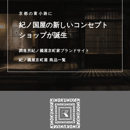
京都の富小路に
紀ノ国屋の新しいコンセプト
ショップが誕生
調進所紀ノ國屋京町家ブランドサイト
紀ノ國屋京町屋 商品一覧