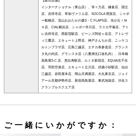
【販売店舗】
インターナショナル（青山店）、等々力店、鎌倉店、国立
店、吉祥寺店、草加ヴァリエ店、SOCOLA 用賀店、シャポ
ー船橋店、流山おおたかの森S・C FLAPS店、光が丘ＩＭ
Ａ店、CIAL横浜店、シャポー市川店、ラスカ平塚店、アト
レ吉祥寺店、西荻窪駅店、ビーンズ阿佐ヶ谷店、アトレヴ
ィ三鷹店、エキュート上野店、神戸さんちか店、ニッケコ
ルトンプラザ店、広島三越店、エチカ表参道店、グランス
タ丸の内店、グランスタ店（八重洲北口改札内）、日本橋
高島屋S.C.店、恵比寿駅店、ルミネ新宿店、EQUiA北千住
店、羽田空港店、エキュート立川店、武蔵小杉駅店、仙台
三越店、岩田屋本店、岡山天満屋店、大丸東京店、ジェイ
アール京都伊勢丹店、新宿高島屋店、東武池袋店、渋谷ス
クランブルスクエア店
ご一緒にいかがですか：