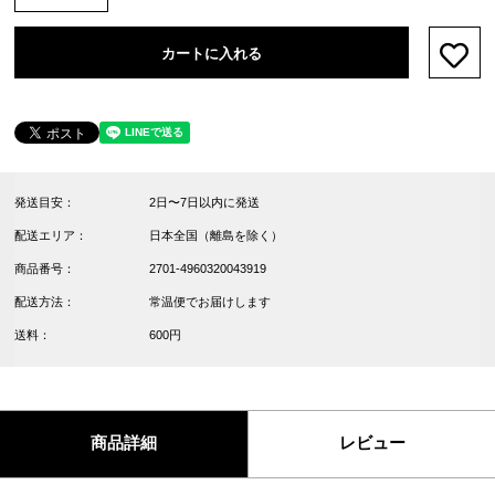
カートに入れる
お気
発送目安：
2日〜7日以内に発送
配送エリア：
日本全国（離島を除く）
商品番号：
2701-4960320043919
配送方法：
常温便でお届けします
送料：
600円
商品詳細
レビュー