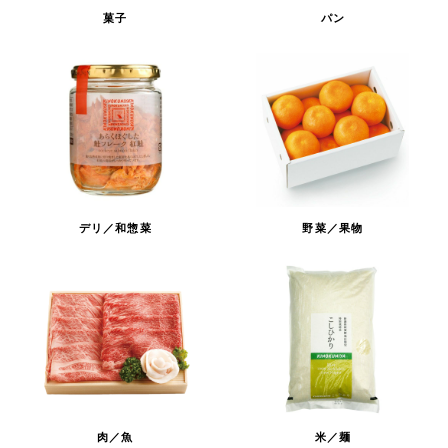
菓子
パン
デリ／和惣菜
野菜／果物
肉／魚
米／麺