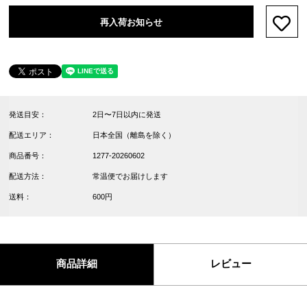
再入荷お知らせ
お気
発送目安：
2日〜7日以内に発送
配送エリア：
日本全国（離島を除く）
商品番号：
1277-20260602
配送方法：
常温便でお届けします
送料：
600円
商品詳細
レビュー