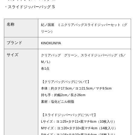
・スライドジッパーバッグ S
名称
紀ノ国屋 ミニクリアバッグスライドジッパーセット（グ
リーン）
ブランド
KINOKUNIYA
サイズ
クリアバッグ グリーン、スライドジッパーバッグ（S／
M／L）
各1点
【クリアバッグバッグについて】
本体：約タテ17.5cm／ヨコ21.5cm／マチ9.5cm
持ち手：約幅2cm／長さ26cm
素材：塩化ビニル樹脂
【スライドジッパーバッグについて】
Lサイズ：ヨコ25×タテ11×底マチ6cm（10枚入り）
Mサイズ：ヨコ20×タテ10×底マチ4cm（14枚入り）
Sサイズ：ヨコ16×タテ10×底マチ4cm（16枚入り）