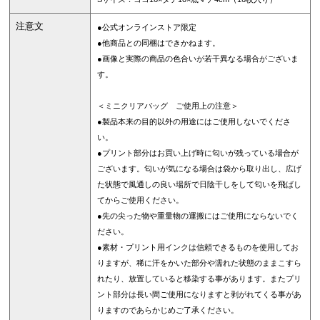
注意文
●公式オンラインストア限定
●他商品との同梱はできかねます。
●画像と実際の商品の色合いが若干異なる場合がございま
す。
＜ミニクリアバッグ ご使用上の注意＞
●製品本来の目的以外の用途にはご使用しないでくださ
い。
●プリント部分はお買い上げ時に匂いが残っている場合が
ございます。匂いが気になる場合は袋から取り出し、広げ
た状態で風通しの良い場所で日陰干しをして匂いを飛ばし
てからご使用ください。
●先の尖った物や重量物の運搬にはご使用にならないでく
ださい。
●素材・プリント用インクは信頼できるものを使用してお
りますが、稀に汗をかいた部分や濡れた状態のままこすら
れたり、放置していると移染する事があります。またプリ
ント部分は長い間ご使用になりますと剥がれてくる事があ
りますのであらかじめご了承ください。