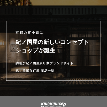
京都の富小路に
紀ノ国屋の新しいコンセプト
ショップが誕生
調進所紀ノ國屋京町家ブランドサイト
紀ノ國屋京町屋 商品一覧