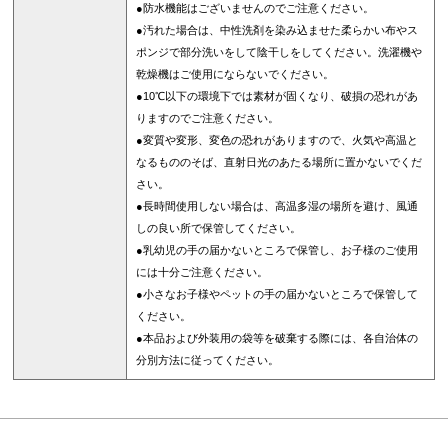
●防水機能はございませんのでご注意ください。
●汚れた場合は、中性洗剤を染み込ませた柔らかい布やス
ポンジで部分洗いをして陰干しをしてください。洗濯機や
乾燥機はご使用にならないでください。
●10℃以下の環境下では素材が固くなり、破損の恐れがあ
りますのでご注意ください。
●変質や変形、変色の恐れがありますので、火気や高温と
なるもののそば、直射日光のあたる場所に置かないでくだ
さい。
●長時間使用しない場合は、高温多湿の場所を避け、風通
しの良い所で保管してください。
●乳幼児の手の届かないところで保管し、お子様のご使用
には十分ご注意ください。
●小さなお子様やペットの手の届かないところで保管して
ください。
●本品および外装用の袋等を破棄する際には、各自治体の
分別方法に従ってください。