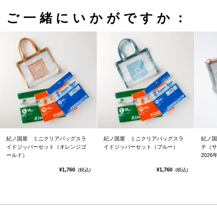
ご一緒にいかがですか：
紀ノ国屋 ミニクリアバッグスラ
紀ノ国屋 ミニクリアバッグスラ
紀ノ国
イドジッパーセット（オレンジゴ
イドジッパーセット（ブルー）
チ（サ
ールド）
2026
¥1,760
¥1,760
(税込)
(税込)