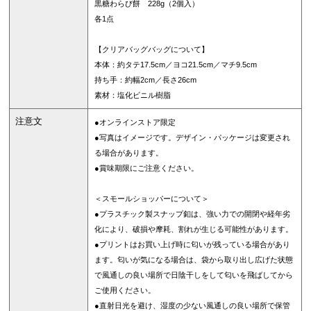
黒糖わらび餅 228g（2個入）
各1点
【クリアバッグバッグについて】
本体：約タテ17.5cm／ヨコ21.5cm／マチ9.5cm
持ち手：約幅2cm／長さ26cm
素材：塩化ビニル樹脂
注意文
●オンラインストア限定
●写真はイメージです。デザイン・パッケージは変更され
る場合があります。
●賞味期限にご注意ください。
＜スモールショッパーについて＞
●プラスチック製スナップ釦は、強い力での開閉や経年劣
化により、破損や摩耗、割れが生じる可能性があります。
●プリントはお買い上げ時に匂いが残っている場合があり
ます。匂いが気になる場合は、袋から取り出し広げた状態
で風通しの良い場所で日陰干しをして匂いを飛ばしてから
ご使用ください。
●直射日光を避け、湿度の少ない風通しの良い場所で保管