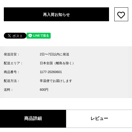
再入荷お知らせ
お気
発送目安：
2日〜7日以内に発送
配送エリア：
日本全国（離島を除く）
商品番号：
1177-20260601
配送方法：
常温便でお届けします
送料：
600円
商品詳細
レビュー