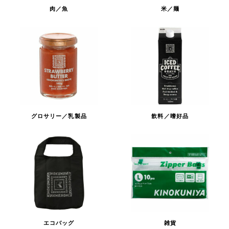
肉／魚
米／麺
グロサリー／乳製品
飲料／嗜好品
エコバッグ
雑貨