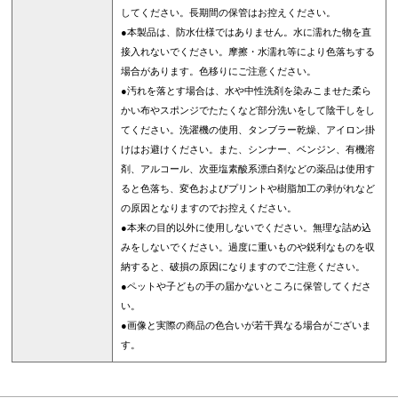
してください。長期間の保管はお控えください。
●本製品は、防水仕様ではありません。水に濡れた物を直
接入れないでください。摩擦・水濡れ等により色落ちする
場合があります。色移りにご注意ください。
●汚れを落とす場合は、水や中性洗剤を染みこませた柔ら
かい布やスポンジでたたくなど部分洗いをして陰干しをし
てください。洗濯機の使用、タンブラー乾燥、アイロン掛
けはお避けください。また、シンナー、ベンジン、有機溶
剤、アルコール、次亜塩素酸系漂白剤などの薬品は使用す
ると色落ち、変色およびプリントや樹脂加工の剥がれなど
の原因となりますのでお控えください。
●本来の目的以外に使用しないでください。無理な詰め込
みをしないでください。過度に重いものや鋭利なものを収
納すると、破損の原因になりますのでご注意ください。
●ペットや子どもの手の届かないところに保管してくださ
い。
●画像と実際の商品の色合いが若干異なる場合がございま
す。