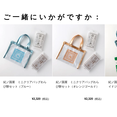
ご一緒にいかがですか：
紀ノ国屋 ミニクリアバッグわら
紀ノ国屋 ミニクリアバッグわら
紀ノ国
び餅セット（ブルー）
び餅セット（オレンジゴールド）
イドジ
¥2,320
¥2,320
(税込)
(税込)