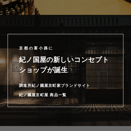
京都の富小路に
紀ノ国屋の新しいコンセプト
ショップが誕生
調進所紀ノ國屋京町家ブランドサイト
紀ノ國屋京町屋 商品一覧