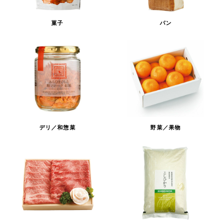
菓子
パン
デリ／和惣菜
野菜／果物