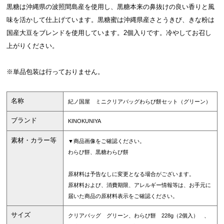
黒糖は沖縄県の波照間島産を使用し、黒糖本来の鼻抜けの良い香りと風
味を活かして仕上げています。黒糖蜜は沖縄県産さとうきび、きな粉は
国産大豆をブレンドを使用しています。2個入りです。冷やしてお召し
上がりください。
※単品包装は行っておりません。
名称
紀ノ国屋 ミニクリアバッグわらび餅セット（グリーン）
ブランド
KINOKUNIYA
素材・カラー等
▼商品画像をご確認ください。
わらび餅、黒糖わらび餅
原材料は予告なしに変更となる場合がございます。
原材料および、消費期限、アレルギー情報等は、お手元に
届いた商品の原材料表示をご確認ください。
サイズ
クリアバッグ グリーン、わらび餅 228g（2個入） 、